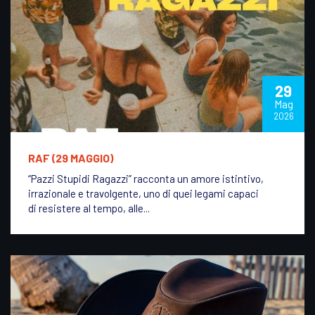
29
Mag
2026
RAF (29 MAGGIO)
“Pazzi Stupidi Ragazzi” racconta un amore istintivo,
irrazionale e travolgente, uno di quei legami capaci
di resistere al tempo, alle...