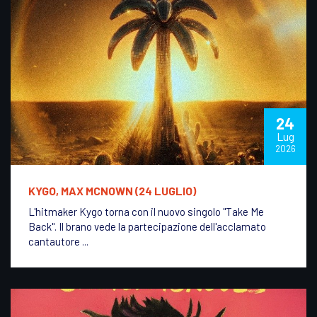
24
Lug
2026
KYGO, MAX MCNOWN (24 LUGLIO)
L'hitmaker Kygo torna con il nuovo singolo "Take Me
Back". Il brano vede la partecipazione dell'acclamato
cantautore ...