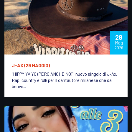
29
Mag
2026
J-AX (29 MAGGIO)
“HIPPY YA YO (PERÒ ANCHE NO)”, nuovo singolo di J-Ax.
Rap, country e folk per Il cantautore milanese che dà il
benve...