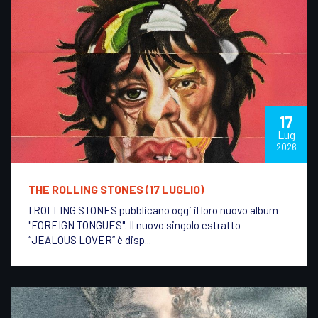
17
Lug
2026
THE ROLLING STONES (17 LUGLIO)
I ROLLING STONES pubblicano oggi il loro nuovo album
"FOREIGN TONGUES". Il nuovo singolo estratto
“JEALOUS LOVER” è disp...