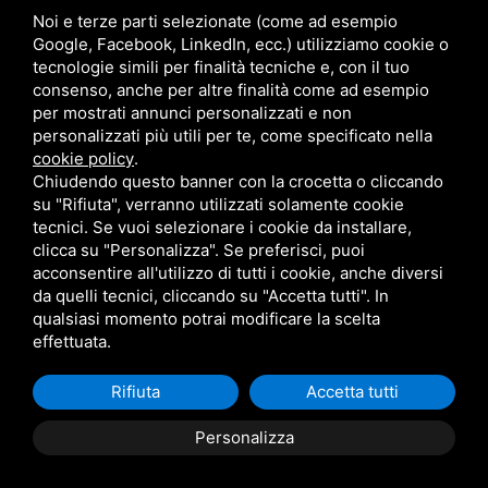
Noi e terze parti selezionate (come ad esempio
Google, Facebook, LinkedIn, ecc.) utilizziamo cookie o
tecnologie simili per finalità tecniche e, con il tuo
06
consenso, anche per altre finalità come ad esempio
Mag
per mostrati annunci personalizzati e non
2026
personalizzati più utili per te, come specificato nella
cookie policy
.
Chiudendo questo banner con la crocetta o cliccando
MADONNA & SABRINA CARPENTER (1 MAGGIO)
su "Rifiuta", verranno utilizzati solamente cookie
Hanno qualcosa di cui vogliono parlare
tecnici. Se vuoi selezionare i cookie da installare,
- Madonna porta Sabrina Carpenter nella sua pista da
clicca su "Personalizza". Se preferisci, puoi
ballo per la loro attesissima collabor...
acconsentire all'utilizzo di tutti i cookie, anche diversi
da quelli tecnici, cliccando su "Accetta tutti". In
qualsiasi momento potrai modificare la scelta
effettuata.
Rifiuta
Accetta tutti
Personalizza