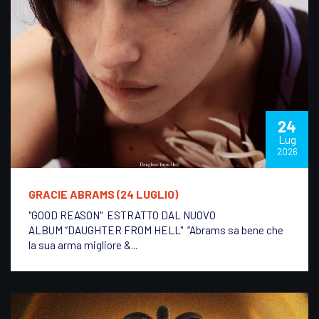
24
Lug
2026
GRACIE ABRAMS (24 LUGLIO)
"GOOD REASON" ESTRATTO DAL NUOVO
ALBUM “DAUGHTER FROM HELL" “Abrams sa bene che
la sua arma migliore &...