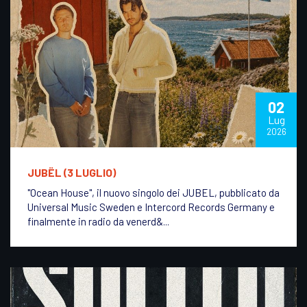
02
Lug
2026
JUBËL (3 LUGLIO)
"Ocean House", il nuovo singolo dei JUBEL, pubblicato da
Universal Music Sweden e Intercord Records Germany e
finalmente in radio da venerd&...