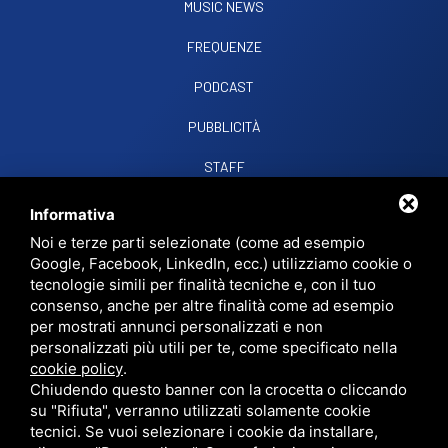
MUSIC NEWS
FREQUENZE
PODCAST
PUBBLICITÀ
STAFF
CONTATTI
Informativa
Noi e terze parti selezionate (come ad esempio
Google, Facebook, LinkedIn, ecc.) utilizziamo cookie o
RADIO SOUND SNC
VIALE PAPA GIOVANNI XXIII, 39, 44021 CODIGORO FE
tecnologie simili per finalità tecniche e, con il tuo
D.L. 34/2019 EROG. PUBBLICHE
consenso, anche per altre finalità come ad esempio
PRIVACY
•
SITEMAP
• QUESTO SITO È PROTETTO DA GOOGLE RECAPTCHA
per mostrati annunci personalizzati e non
V3,
PRIVACY POLICY
E
TERMS OF SERVICE
DI GOOGLE.
personalizzati più utili per te, come specificato nella
cookie policy
.
Chiudendo questo banner con la crocetta o cliccando
su "Rifiuta", verranno utilizzati solamente cookie
tecnici. Se vuoi selezionare i cookie da installare,