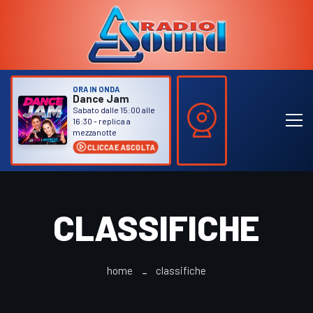
ORA IN ONDA
Dance Jam
Sabato dalle 15:00 alle
16:30 - replica a
mezzanotte
CLICCA E ASCOLTA
CLASSIFICHE
home
classifiche