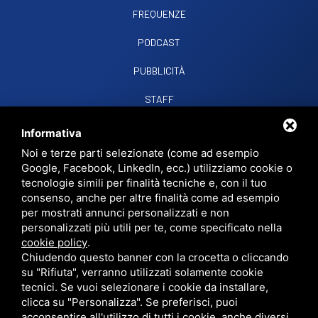
FREQUENZE
PODCAST
PUBBLICITÀ
STAFF
CONTATTI
Informativa
Noi e terze parti selezionate (come ad esempio
Google, Facebook, LinkedIn, ecc.) utilizziamo cookie o
RADIO SOUND SNC
VIALE PAPA GIOVANNI XXIII, 39, 44021 CODIGORO FE
tecnologie simili per finalità tecniche e, con il tuo
D.L. 34/2019 EROG. PUBBLICHE
consenso, anche per altre finalità come ad esempio
PRIVACY
•
SITEMAP
• QUESTO SITO È PROTETTO DA GOOGLE RECAPTCHA
per mostrati annunci personalizzati e non
V3,
PRIVACY POLICY
E
TERMS OF SERVICE
DI GOOGLE.
personalizzati più utili per te, come specificato nella
cookie policy
.
Chiudendo questo banner con la crocetta o cliccando
su "Rifiuta", verranno utilizzati solamente cookie
tecnici. Se vuoi selezionare i cookie da installare,
clicca su "Personalizza". Se preferisci, puoi
acconsentire all'utilizzo di tutti i cookie, anche diversi