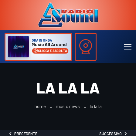
ORA IN ONDA
Music All Around
CLICCA E ASCOLTA
LA LA LA
home
music news
la la la
PRECEDENTE
SUCCESSIVO