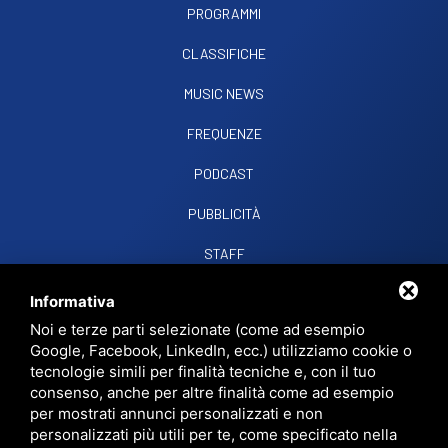
PROGRAMMI
CLASSIFICHE
MUSIC NEWS
FREQUENZE
PODCAST
PUBBLICITÀ
STAFF
CONTATTI
Informativa
Noi e terze parti selezionate (come ad esempio
Google, Facebook, LinkedIn, ecc.) utilizziamo cookie o
RADIO SOUND SNC
VIALE PAPA GIOVANNI XXIII, 39, 44021 CODIGORO FE
tecnologie simili per finalità tecniche e, con il tuo
D.L. 34/2019 EROG. PUBBLICHE
consenso, anche per altre finalità come ad esempio
PRIVACY
•
SITEMAP
• QUESTO SITO È PROTETTO DA GOOGLE RECAPTCHA
per mostrati annunci personalizzati e non
V3,
PRIVACY POLICY
E
TERMS OF SERVICE
DI GOOGLE.
personalizzati più utili per te, come specificato nella