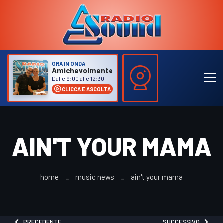
ORA IN ONDA
Amichevolmente
Dalle 9:00 alle 12:30
CLICCA E ASCOLTA
AIN'T YOUR MAMA
home
music news
ain't your mama
PRECEDENTE
SUCCESSIVO