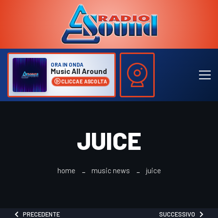
ORA IN ONDA
Music All Around
CLICCA E ASCOLTA
JUICE
home
music news
juice
PRECEDENTE
SUCCESSIVO