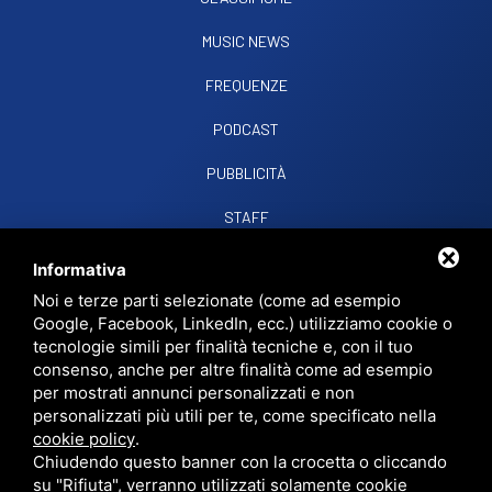
MUSIC NEWS
FREQUENZE
PODCAST
PUBBLICITÀ
STAFF
CONTATTI
Informativa
Noi e terze parti selezionate (come ad esempio
Google, Facebook, LinkedIn, ecc.) utilizziamo cookie o
RADIO SOUND SNC
VIALE PAPA GIOVANNI XXIII, 39, 44021 CODIGORO FE
tecnologie simili per finalità tecniche e, con il tuo
D.L. 34/2019 EROG. PUBBLICHE
consenso, anche per altre finalità come ad esempio
PRIVACY
•
SITEMAP
• QUESTO SITO È PROTETTO DA GOOGLE RECAPTCHA
per mostrati annunci personalizzati e non
V3,
PRIVACY POLICY
E
TERMS OF SERVICE
DI GOOGLE.
personalizzati più utili per te, come specificato nella
cookie policy
.
Chiudendo questo banner con la crocetta o cliccando
su "Rifiuta", verranno utilizzati solamente cookie