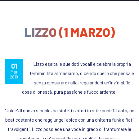
LIZZO (1 MARZO)
Lizzo esalta le sue doti vocali e celebra la propria
01
Mar
femminilità al massimo, dicendo quello che pensa e
2019
senza censurare nulla, regalandoci un'invidiabile
dose di onestà, pura passione e fuoco ardente!
'Juice', il nuovo singolo, ha sintetizzatori in stile anni Ottanta, un
beat costante che raggiunge l'apice con una chitarra funk e fiati
travolgenti. Lizzo possiede una voce in grado di frantumare le
montagne e un'innegabile potenzialità da popstar