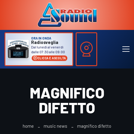
ORA IN ONDA
Radiosveglia
Dal lunedì al venerdì
dalle 07:30 alle 09:00
CLICCA E ASCOLTA
MAGNIFICO
DIFETTO
home
music news
magnifico difetto