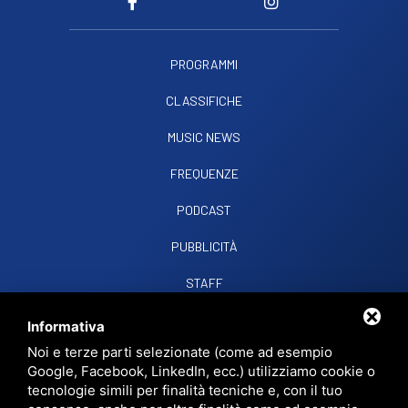
PROGRAMMI
CLASSIFICHE
MUSIC NEWS
FREQUENZE
PODCAST
PUBBLICITÀ
STAFF
CONTATTI
Informativa
Noi e terze parti selezionate (come ad esempio
Google, Facebook, LinkedIn, ecc.) utilizziamo cookie o
RADIO SOUND SNC
VIALE PAPA GIOVANNI XXIII, 39, 44021 CODIGORO FE
tecnologie simili per finalità tecniche e, con il tuo
D.L. 34/2019 EROG. PUBBLICHE