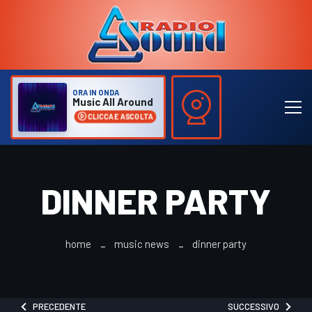
ORA IN ONDA
Music All Around
CLICCA E ASCOLTA
DINNER PARTY
home
music news
dinner party
PRECEDENTE
SUCCESSIVO