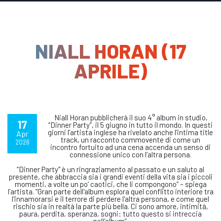
NIALL HORAN (17
APRILE)
Niall Horan pubblicherà il suo 4° album in studio,
17
“Dinner Party”, il 5 giugno in tutto il mondo. In questi
giorni l’artista inglese ha rivelato anche l’intima title
Apr
track, un racconto commovente di come un
2026
incontro fortuito ad una cena accenda un senso di
connessione unico con l’altra persona.
“Dinner Party" è un ringraziamento al passato e un saluto al
presente, che abbraccia sia i grandi eventi della vita sia i piccoli
momenti, a volte un po’ caotici, che li compongono” – spiega
l’artista. “Gran parte dell'album esplora quel conflitto interiore tra
l'innamorarsi e il terrore di perdere l'altra persona, e come quel
rischio sia in realtà la parte più bella. Ci sono amore, intimità,
paura, perdita, speranza, sogni: tutto questo si intreccia
nell'album”.