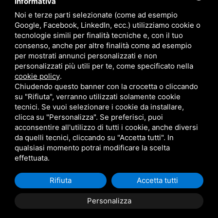
Informativa
Noi e terze parti selezionate (come ad esempio
Google, Facebook, LinkedIn, ecc.) utilizziamo cookie o
RADIO SOUND SNC
VIALE PAPA GIOVANNI XXIII, 39, 44021 CODIGORO FE
tecnologie simili per finalità tecniche e, con il tuo
D.L. 34/2019 EROG. PUBBLICHE
consenso, anche per altre finalità come ad esempio
PRIVACY
•
SITEMAP
• QUESTO SITO È PROTETTO DA GOOGLE RECAPTCHA
per mostrati annunci personalizzati e non
V3,
PRIVACY POLICY
E
TERMS OF SERVICE
DI GOOGLE.
personalizzati più utili per te, come specificato nella
cookie policy
.
Chiudendo questo banner con la crocetta o cliccando
su "Rifiuta", verranno utilizzati solamente cookie
tecnici. Se vuoi selezionare i cookie da installare,
clicca su "Personalizza". Se preferisci, puoi
acconsentire all'utilizzo di tutti i cookie, anche diversi
da quelli tecnici, cliccando su "Accetta tutti". In
qualsiasi momento potrai modificare la scelta
effettuata.
Rifiuta
Accetta tutti
Personalizza