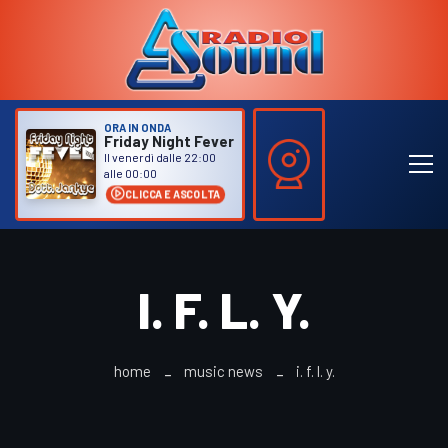
ORA IN ONDA
Friday Night Fever
Il venerdì dalle 22:00
alle 00:00
CLICCA E ASCOLTA
I. F. L. Y.
home
music news
i. f. l. y.