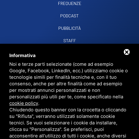
FREQUENZE
PODCAST
PUBBLICITÀ
STAFF
CONTATTI
Informativa
Noi e terze parti selezionate (come ad esempio
Google, Facebook, LinkedIn, ecc.) utilizziamo cookie o
RADIO SOUND SNC
VIALE PAPA GIOVANNI XXIII, 39, 44021 CODIGORO FE
tecnologie simili per finalità tecniche e, con il tuo
D.L. 34/2019 EROG. PUBBLICHE
consenso, anche per altre finalità come ad esempio
PRIVACY
•
SITEMAP
• QUESTO SITO È PROTETTO DA GOOGLE RECAPTCHA
per mostrati annunci personalizzati e non
V3,
PRIVACY POLICY
E
TERMS OF SERVICE
DI GOOGLE.
personalizzati più utili per te, come specificato nella
cookie policy
.
Chiudendo questo banner con la crocetta o cliccando
su "Rifiuta", verranno utilizzati solamente cookie
tecnici. Se vuoi selezionare i cookie da installare,
clicca su "Personalizza". Se preferisci, puoi
acconsentire all'utilizzo di tutti i cookie, anche diversi