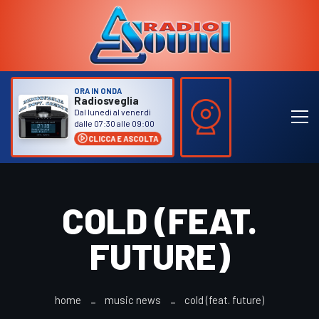
ORA IN ONDA
Radiosveglia
Dal lunedì al venerdì
dalle 07:30 alle 09:00
CLICCA E ASCOLTA
COLD (FEAT.
FUTURE)
home
music news
cold (feat. future)