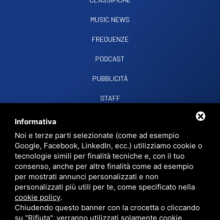
MUSIC NEWS
FREQUENZE
PODCAST
PUBBLICITÀ
STAFF
CONTATTI
Informativa
Noi e terze parti selezionate (come ad esempio
Google, Facebook, LinkedIn, ecc.) utilizziamo cookie o
RADIO SOUND SNC
VIALE PAPA GIOVANNI XXIII, 39, 44021 CODIGORO FE
tecnologie simili per finalità tecniche e, con il tuo
D.L. 34/2019 EROG. PUBBLICHE
consenso, anche per altre finalità come ad esempio
PRIVACY
•
SITEMAP
• QUESTO SITO È PROTETTO DA GOOGLE RECAPTCHA
per mostrati annunci personalizzati e non
V3,
PRIVACY POLICY
E
TERMS OF SERVICE
DI GOOGLE.
personalizzati più utili per te, come specificato nella
cookie policy
.
Chiudendo questo banner con la crocetta o cliccando
su "Rifiuta", verranno utilizzati solamente cookie