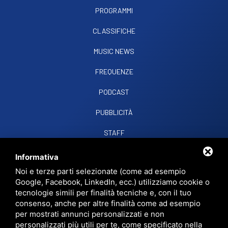
PROGRAMMI
CLASSIFICHE
MUSIC NEWS
FREQUENZE
PODCAST
PUBBLICITÀ
STAFF
CONTATTI
Informativa
Noi e terze parti selezionate (come ad esempio
Google, Facebook, LinkedIn, ecc.) utilizziamo cookie o
RADIO SOUND SNC
VIALE PAPA GIOVANNI XXIII, 39, 44021 CODIGORO FE
tecnologie simili per finalità tecniche e, con il tuo
D.L. 34/2019 EROG. PUBBLICHE
consenso, anche per altre finalità come ad esempio
PRIVACY
•
SITEMAP
• QUESTO SITO È PROTETTO DA GOOGLE RECAPTCHA
per mostrati annunci personalizzati e non
V3,
PRIVACY POLICY
E
TERMS OF SERVICE
DI GOOGLE.
personalizzati più utili per te, come specificato nella