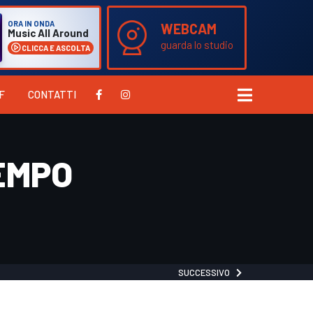
ORA IN ONDA
WEBCAM
Music All Around
guarda lo studio
CLICCA E ASCOLTA
F
CONTATTI
EMPO
SUCCESSIVO