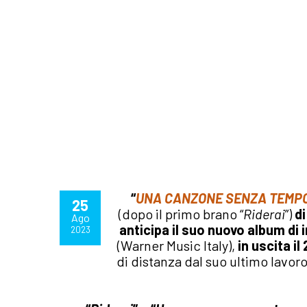
“
UNA CANZONE SENZA TEMP
25
(dopo il primo brano “
Riderai
”)
d
Ago
anticipa il suo nuovo album di i
2023
(Warner Music Italy),
in uscita i
di distanza dal suo ultimo lavor