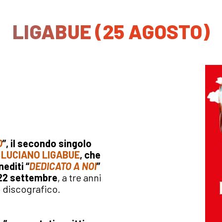
LIGABUE (25 AGOSTO)
O
”,
il secondo singolo
i
LUCIANO LIGABUE
, che
nediti
“
DEDICATO A NOI
”
l 22 settembre
, a tre anni
o discografico.