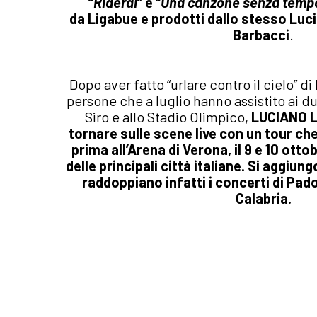
“
Riderai
” e “
Una canzone senza temp
da
Ligabue
e
prodotti dallo stesso Luc
Barbacci
.
Dopo aver fatto “urlare contro il cielo” 
persone che a luglio hanno assistito ai du
Siro e allo Stadio Olimpico,
LUCIANO L
tornare sulle scene live con un tour ch
prima all’Arena di Verona, il 9 e 10 otto
delle principali città italiane. Si aggiu
raddoppiano infatti i concerti di Pa
Calabria.