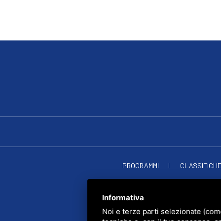
PROGRAMMI
CLASSIFICH
RADIO SOU
PRIVACY
•
SITEMAP
• Q
Informativa
Noi e terze parti selezionate (com