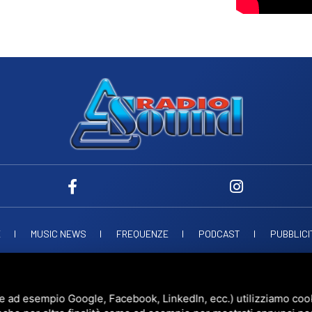
E
MUSIC NEWS
FREQUENZE
PODCAST
PUBBLICI
ND SNC
VIALE PAPA GIOVANNI XXIII, 39, 44021 CODIGORO FE
D.L. 34/2019 EROG
UESTO SITO È PROTETTO DA GOOGLE RECAPTCHA V3,
PRIVACY POLICY
E
TERMS 
e ad esempio Google, Facebook, LinkedIn, ecc.) utilizziamo cooki