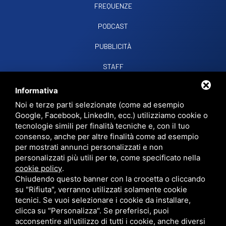
FREQUENZE
PODCAST
PUBBLICITÀ
STAFF
CONTATTI
Informativa
Noi e terze parti selezionate (come ad esempio
Google, Facebook, LinkedIn, ecc.) utilizziamo cookie o
RADIO SOUND SNC
VIALE PAPA GIOVANNI XXIII, 39, 44021 CODIGORO FE
tecnologie simili per finalità tecniche e, con il tuo
D.L. 34/2019 EROG. PUBBLICHE
consenso, anche per altre finalità come ad esempio
PRIVACY
•
SITEMAP
• QUESTO SITO È PROTETTO DA GOOGLE RECAPTCHA
per mostrati annunci personalizzati e non
V3,
PRIVACY POLICY
E
TERMS OF SERVICE
DI GOOGLE.
personalizzati più utili per te, come specificato nella
cookie policy
.
Chiudendo questo banner con la crocetta o cliccando
su "Rifiuta", verranno utilizzati solamente cookie
tecnici. Se vuoi selezionare i cookie da installare,
clicca su "Personalizza". Se preferisci, puoi
acconsentire all'utilizzo di tutti i cookie, anche diversi