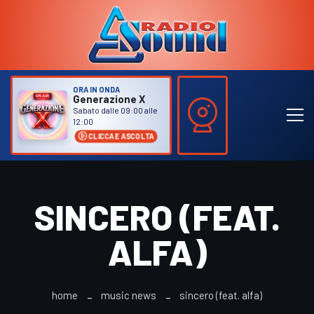
ORA IN ONDA
Generazione X
Sabato dalle 09:00 alle
12:00
CLICCA E ASCOLTA
SINCERO (FEAT.
ALFA)
home
music news
sincero (feat. alfa)