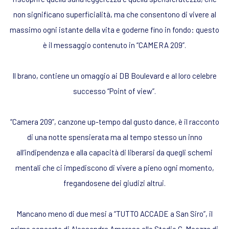
non significano superficialità, ma che consentono di vivere al
massimo ogni istante della vita e goderne fino in fondo: questo
è il messaggio contenuto in “CAMERA 209”.
Il brano, contiene un omaggio ai DB Boulevard e al loro celebre
successo “Point of view”.
“Camera 209”, canzone up-tempo dal gusto dance, è il racconto
di una notte spensierata ma al tempo stesso un inno
all’indipendenza e alla capacità di liberarsi da quegli schemi
mentali che ci impediscono di vivere a pieno ogni momento,
fregandosene dei giudizi altrui.
Mancano meno di due mesi a “TUTTO ACCADE a San Siro”, il
primo concerto di Alessandra Amoroso allo Stadio G. Meazza di