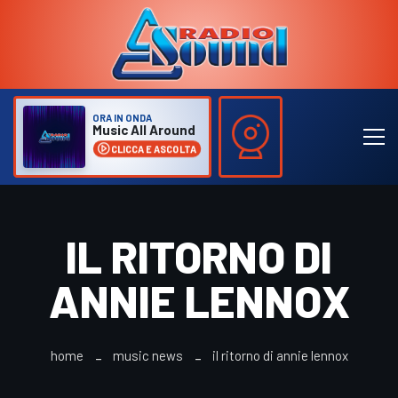
ORA IN ONDA
Music All Around
CLICCA E ASCOLTA
IL RITORNO DI
ANNIE LENNOX
home
music news
il ritorno di annie lennox