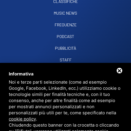
CLASSIFICHE
MUSIC NEWS
FREQUENZE
PODCAST
PUBBLICITÀ
STAFF
CONTATTI
Informativa
Noi e terze parti selezionate (come ad esempio
Google, Facebook, LinkedIn, ecc.) utilizziamo cookie o
RADIO SOUND SNC
VIALE PAPA GIOVANNI XXIII, 39, 44021 CODIGORO FE
tecnologie simili per finalità tecniche e, con il tuo
D.L. 34/2019 EROG. PUBBLICHE
consenso, anche per altre finalità come ad esempio
PRIVACY
•
SITEMAP
• QUESTO SITO È PROTETTO DA GOOGLE RECAPTCHA
per mostrati annunci personalizzati e non
V3,
PRIVACY POLICY
E
TERMS OF SERVICE
DI GOOGLE.
personalizzati più utili per te, come specificato nella
cookie policy
.
Chiudendo questo banner con la crocetta o cliccando