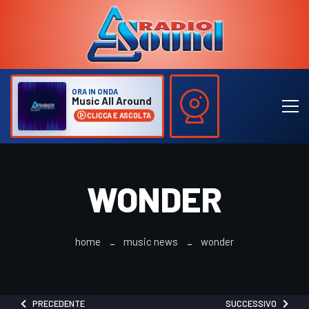
ORA IN ONDA
Music All Around
CLICCA E ASCOLTA
WONDER
home
music news
wonder
PRECEDENTE
SUCCESSIVO