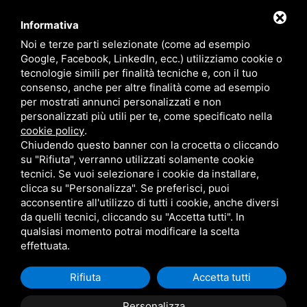
CONTATTI
Informativa
Noi e terze parti selezionate (come ad esempio
Google, Facebook, LinkedIn, ecc.) utilizziamo cookie o
RADIO SOUND SNC
VIALE PAPA GIOVANNI XXIII, 39, 44021 CODIGORO FE
tecnologie simili per finalità tecniche e, con il tuo
D.L. 34/2019 EROG. PUBBLICHE
consenso, anche per altre finalità come ad esempio
PRIVACY
•
SITEMAP
• QUESTO SITO È PROTETTO DA GOOGLE RECAPTCHA
per mostrati annunci personalizzati e non
V3,
PRIVACY POLICY
E
TERMS OF SERVICE
DI GOOGLE.
personalizzati più utili per te, come specificato nella
cookie policy
.
Chiudendo questo banner con la crocetta o cliccando
su "Rifiuta", verranno utilizzati solamente cookie
tecnici. Se vuoi selezionare i cookie da installare,
clicca su "Personalizza". Se preferisci, puoi
acconsentire all'utilizzo di tutti i cookie, anche diversi
da quelli tecnici, cliccando su "Accetta tutti". In
qualsiasi momento potrai modificare la scelta
effettuata.
Rifiuta
Accetta tutti
Personalizza