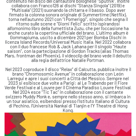
contenuto nel disco del cantautore bolognese “Sputnik”. Inoltre
collabora con Franco126 ai dischi “Stanza Singola” (2019) e
“Multisala” (2021) suonando la chitarra e il basso. Dopo aver
firmato la colonna sonora originale di Summertime (Netflix),
torna nell’autunno 2021 con “I Pomeriggi”, singolo che segna il
ritorno sulle scene e “Giorni Felici” scritto ispirandosi
all’omonimo libro della fumettista Zuzu, che per l’occasione ha
anche curato la copertina ufficiale del brano. L’ultimo album è
Gommapiuma, uscito a dicembre 2021 per Bomba Dischi in
licenza Island Records/Universal Music Italia. Nel 2022 collabora
con il duo francese Rob & Jack Lahana per il singolo “Haute
saison”, con la partecipazione di Gordon Tracks (alias Thomas
Mars, frontman dei Phoenix), il videoclip del brano vede il debutto
alla regia dell’attrice Natalie Portman.
Nel 2023 coproduce il disco “Relax” di Calcutta, pubblica inoltre il
brano “Chromosomic Avenue” in collaborazione con León
Larregui e apre i suoi concerti a Città del Messico. Sempre nel
2023 si esibisce due volte a Parigi: al Le Trabendo per il Fiore
Verde Festival e al Louvre per il Cinéma Paradiso Louvre Festival.
Nel 2024 esce “Tic Tac” in collaborazione con il cantante
svizzero Muddy Monk e, sempre nello stesso anno, si imbarca in
un tour asiatico, esibendosi presso l’Istituto Italiano di Cultura
di Pechino, l’Università Nankai di Tianjin e l’Y Theatre di Hong
Kong.