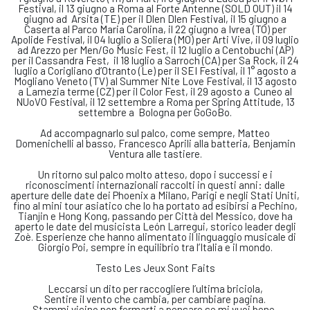
Festival, il 13 giugno a Roma al Forte Antenne (SOLD OUT) il 14
giugno ad Arsita (TE) per il Dlen Dlen Festival, il 15 giugno a
Caserta al Parco Maria Carolina, il 22 giugno a Ivrea (TO) per
Apolide Festival, il 04 luglio a Soliera (MO) per Arti Vive, il 09 luglio
ad Arezzo per Men/Go Music Fest, il 12 luglio a Centobuchi (AP)
per il Cassandra Fest, il 18 luglio a Sarroch (CA) per Sa Rock, il 24
luglio a Corigliano d’Otranto (Le) per il SEI Festival, il 1° agosto a
Mogliano Veneto (TV) al Summer Nite Love Festival, il 13 agosto
a Lamezia terme (CZ) per il Color Fest, il 29 agosto a Cuneo al
NUoVO Festival, il 12 settembre a Roma per Spring Attitude, 13
settembre a Bologna per GoGoBo.
Ad accompagnarlo sul palco, come sempre, Matteo
Domenichelli al basso, Francesco Aprili alla batteria, Benjamin
Ventura alle tastiere.
Un ritorno sul palco molto atteso, dopo i successi e i
riconoscimenti internazionali raccolti in questi anni: dalle
aperture delle date dei Phoenix a Milano, Parigi e negli Stati Uniti,
fino al mini tour asiatico che lo ha portato ad esibirsi a Pechino,
Tianjin e Hong Kong, passando per Città del Messico, dove ha
aperto le date del musicista León Larregui, storico leader degli
Zoè. Esperienze che hanno alimentato il linguaggio musicale di
Giorgio Poi, sempre in equilibrio tra l’Italia e il mondo.
Testo Les Jeux Sont Faits
Leccarsi un dito per raccogliere l’ultima briciola,
Sentire il vento che cambia, per cambiare pagina.
Stammi vicino non fermarti a pensare se mi vuoi bene,