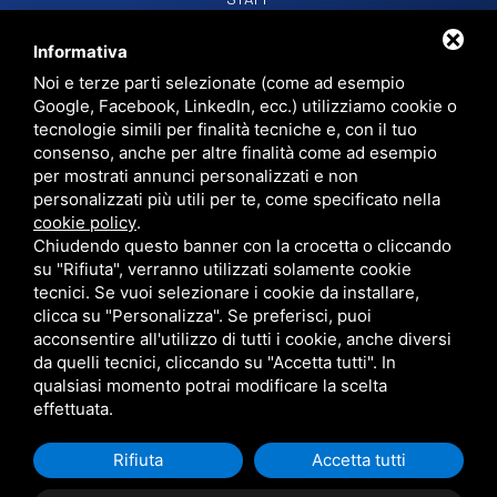
CONTATTI
Informativa
Noi e terze parti selezionate (come ad esempio
Google, Facebook, LinkedIn, ecc.) utilizziamo cookie o
RADIO SOUND SNC
VIALE PAPA GIOVANNI XXIII, 39, 44021 CODIGORO FE
tecnologie simili per finalità tecniche e, con il tuo
D.L. 34/2019 EROG. PUBBLICHE
consenso, anche per altre finalità come ad esempio
PRIVACY
•
SITEMAP
• QUESTO SITO È PROTETTO DA GOOGLE RECAPTCHA
per mostrati annunci personalizzati e non
V3,
PRIVACY POLICY
E
TERMS OF SERVICE
DI GOOGLE.
personalizzati più utili per te, come specificato nella
cookie policy
.
Chiudendo questo banner con la crocetta o cliccando
su "Rifiuta", verranno utilizzati solamente cookie
tecnici. Se vuoi selezionare i cookie da installare,
clicca su "Personalizza". Se preferisci, puoi
acconsentire all'utilizzo di tutti i cookie, anche diversi
da quelli tecnici, cliccando su "Accetta tutti". In
qualsiasi momento potrai modificare la scelta
effettuata.
Rifiuta
Accetta tutti