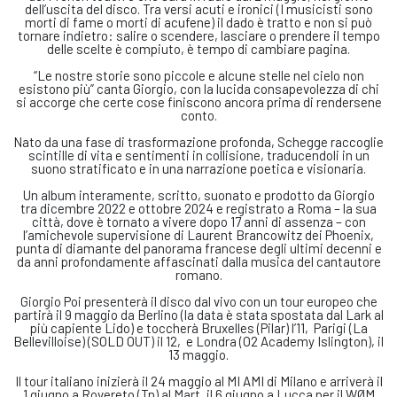
dell’uscita del disco. Tra versi acuti e ironici (I musicisti sono
morti di fame o morti di acufene) il dado è tratto e non si può
tornare indietro: salire o scendere, lasciare o prendere il tempo
delle scelte è compiuto, è tempo di cambiare pagina.
“Le nostre storie sono piccole e alcune stelle nel cielo non
esistono più” canta Giorgio, con la lucida consapevolezza di chi
si accorge che certe cose finiscono ancora prima di rendersene
conto.
Nato da una fase di trasformazione profonda, Schegge raccoglie
scintille di vita e sentimenti in collisione, traducendoli in un
suono stratificato e in una narrazione poetica e visionaria.
Un album interamente, scritto, suonato e prodotto da Giorgio
tra dicembre 2022 e ottobre 2024 e registrato a Roma – la sua
città, dove è tornato a vivere dopo 17 anni di assenza – con
l’amichevole supervisione di Laurent Brancowitz dei Phoenix,
punta di diamante del panorama francese degli ultimi decenni e
da anni profondamente affascinati dalla musica del cantautore
romano.
Giorgio Poi presenterà il disco dal vivo con un tour europeo che
partirà il 9 maggio da Berlino (la data è stata spostata dal Lark al
più capiente Lido) e toccherà Bruxelles (Pilar) l’11, Parigi (La
Bellevilloise) (SOLD OUT) il 12, e Londra (O2 Academy Islington), il
13 maggio.
Il tour italiano inizierà il 24 maggio al MI AMI di Milano e arriverà il
1 giugno a Rovereto (Tn) al Mart, il 6 giugno a Lucca per il WØM