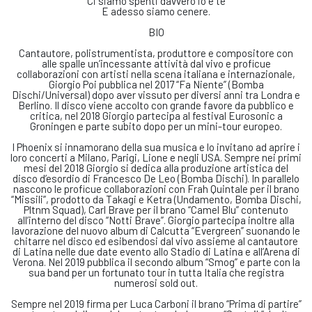
Ci siamo spenti davvero io e te
E adesso siamo cenere.
BIO
Cantautore, polistrumentista, produttore e compositore con
alle spalle un’incessante attività dal vivo e proficue
collaborazioni con artisti nella scena italiana e internazionale,
Giorgio Poi pubblica nel 2017 “Fa Niente” (Bomba
Dischi/Universal) dopo aver vissuto per diversi anni tra Londra e
Berlino. Il disco viene accolto con grande favore da pubblico e
critica, nel 2018 Giorgio partecipa al festival Eurosonic a
Groningen e parte subito dopo per un mini-tour europeo.
I Phoenix si innamorano della sua musica e lo invitano ad aprire i
loro concerti a Milano, Parigi, Lione e negli USA. Sempre nei primi
mesi del 2018 Giorgio si dedica alla produzione artistica del
disco d’esordio di Francesco De Leo (Bomba Dischi). In parallelo
nascono le proficue collaborazioni con Frah Quintale per il brano
“Missili”, prodotto da Takagi e Ketra (Undamento, Bomba Dischi,
Pltnm Squad), Carl Brave per il brano “Camel Blu” contenuto
all’interno del disco “Notti Brave”. Giorgio partecipa inoltre alla
lavorazione del nuovo album di Calcutta “Evergreen” suonando le
chitarre nel disco ed esibendosi dal vivo assieme al cantautore
di Latina nelle due date evento allo Stadio di Latina e all’Arena di
Verona. Nel 2019 pubblica il secondo album “Smog” e parte con la
sua band per un fortunato tour in tutta Italia che registra
numerosi sold out.
Sempre nel 2019 firma per Luca Carboni il brano “Prima di partire”