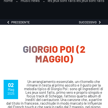
home
music news
les jeux sont faits les jeux sont faits
PRECEDENTE
SUCCESSIVO
GIORGIO POI (2
MAGGIO)
Un arrangiamento essenziale, un ritornello che
02
rimane in testa al primo ascolto e il gusto per la
melodia tipico di Giorgio Poi: sono gli ingredienti di
Mag
Les jeux sont faits, primo vero e proprio singolo e
2025
focus track di Schegge, l’atteso quarto album di
inediti del cantautore. Una canzone che, a partire
dal titolo in francese, racchiude in modo marcato le influenze
del French touch e che sarà in radio dal 2 maggio, nel giorno