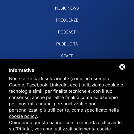
MUSIC NEWS
FREQUENZE
PODCAST
PUBBLICITÀ
STAFF
CONTATTI
Informativa
Noi e terze parti selezionate (come ad esempio
Google, Facebook, LinkedIn, ecc.) utilizziamo cookie o
RADIO SOUND SNC
VIALE PAPA GIOVANNI XXIII, 39, 44021 CODIGORO FE
tecnologie simili per finalità tecniche e, con il tuo
D.L. 34/2019 EROG. PUBBLICHE
consenso, anche per altre finalità come ad esempio
PRIVACY
•
SITEMAP
• QUESTO SITO È PROTETTO DA GOOGLE RECAPTCHA
per mostrati annunci personalizzati e non
V3,
PRIVACY POLICY
E
TERMS OF SERVICE
DI GOOGLE.
personalizzati più utili per te, come specificato nella
cookie policy
.
Chiudendo questo banner con la crocetta o cliccando
su "Rifiuta", verranno utilizzati solamente cookie