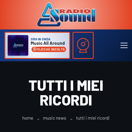
ORA IN ONDA
Music All Around
CLICCA E ASCOLTA
TUTTI I MIEI
RICORDI
home
music news
tutti i miei ricordi