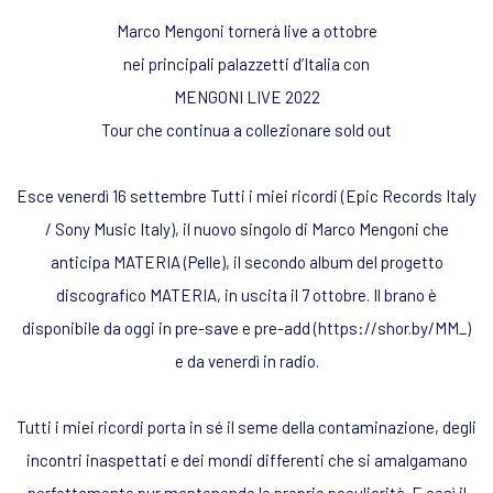
Marco Mengoni tornerà live a ottobre
nei principali palazzetti d’Italia con
MENGONI LIVE 2022
Tour che continua a collezionare sold out
Esce venerdì 16 settembre Tutti i miei ricordi (Epic Records Italy
/ Sony Music Italy), il nuovo singolo di Marco Mengoni che
anticipa MATERIA (Pelle), il secondo album del progetto
discografico MATERIA, in uscita il 7 ottobre. Il brano è
disponibile da oggi in pre-save e pre-add (https://shor.by/MM_)
e da venerdì in radio.
Tutti i miei ricordi porta in sé il seme della contaminazione, degli
incontri inaspettati e dei mondi differenti che si amalgamano
perfettamente pur mantenendo le proprie peculiarità. E così il