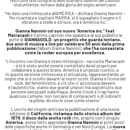
restituire una fotografia dello scenario odierno del colosso
statunitense, lontano dalla gloria del sogno americano.
“Ho dato una rinfrescata all’AMERICA – dichiara Gianna Nannini –
l’ho ricantata e ospitato MARRA, si è squagliato il sogno e il
vibratore a stelle e strisce, ora è America inc.”.
Gianna Nannini col suo nuovo “America inc.” feat
Marracash
è il primo capitolo che spalanca al suo pubblico le
porte di
GIANNAGOLD: un progetto che guarda lontano,
due
anni di musica e live per celebrare 50 anni dalla prima
pubblicazione
(l’album Gianna Nannini),
che l’ha consacrata
come la rocker europea per eccellenza.
“L’incontro con Gianna è stato mitologico – racconta Marracash
– e lo è stato anche essere contattato da lei proprio per
collaborare a questo brano. America è un pezzo iconico, e
in questa versione rinfrescata si attualizza, rappresentando un
sogno che si è sciolto davanti ai nostri occhi. Gianna è l’icona del
rock, del femminismo, e ciò che ci accomuna davvero
è l’autenticità: siamo due grandi urlatori ma soprattutto due
persone senza peli sulla lingua. Anche il rock e il rap hanno
qualcosa comune, non cercano di compiacerti o di indorarti
la pillola, dicono le cose come stanno.”
L’uscita del singolo anticipa la pubblicazione di una nuova
edizione di
California, ristampa
dello storico album del
1979
,
il disco dalla svolta rock
che, proprio con il singolo
America
, aveva fatto approdare
Gianna Nannini
ai primi posti
delle classifiche anche in Germania e nel Nord Europa. La
nuova