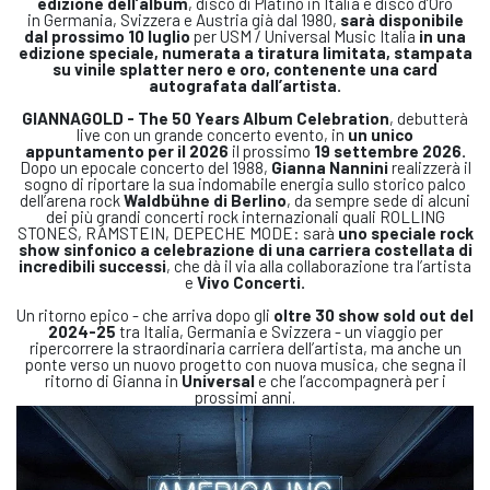
edizione dell’album
, disco di Platino in Italia e disco d’Oro
in Germania, Svizzera e Austria già dal 1980,
sarà disponibile
dal prossimo 10 luglio
per USM / Universal Music Italia
in una
edizione speciale, numerata a tiratura limitata, stampata
su vinile splatter nero e oro, contenente una card
autografata dall’artista.
GIANNAGOLD - The 50 Years Album Celebration
, debutterà
live con un grande concerto evento, in
un unico
appuntamento per il 2026
il prossimo
19 settembre 2026.
Dopo un epocale concerto del 1988,
Gianna Nannini
realizzerà il
sogno di riportare la sua indomabile energia sullo storico palco
dell’arena rock
Waldbühne di Berlino
, da sempre sede di alcuni
dei più grandi concerti rock internazionali quali ROLLING
STONES, RAMSTEIN, DEPECHE MODE: sarà
uno speciale rock
show sinfonico a celebrazione di una carriera
costellata di
incredibili successi
, che dà il via alla collaborazione tra l’artista
e
Vivo Concerti.
Un ritorno epico - che arriva dopo gli
oltre 30 show sold out del
2024-25
tra Italia, Germania e Svizzera - un viaggio per
ripercorrere la straordinaria carriera dell’artista, ma anche un
ponte verso un nuovo progetto con nuova musica, che segna il
ritorno di Gianna in
Universal
e che l’accompagnerà per i
prossimi anni.