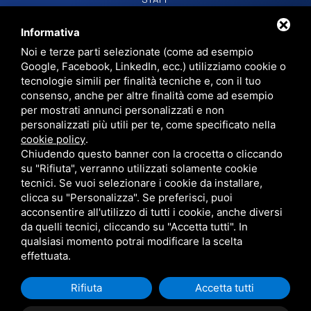
CONTATTI
Informativa
Noi e terze parti selezionate (come ad esempio
Google, Facebook, LinkedIn, ecc.) utilizziamo cookie o
RADIO SOUND SNC
VIALE PAPA GIOVANNI XXIII, 39, 44021 CODIGORO FE
tecnologie simili per finalità tecniche e, con il tuo
D.L. 34/2019 EROG. PUBBLICHE
consenso, anche per altre finalità come ad esempio
PRIVACY
•
SITEMAP
• QUESTO SITO È PROTETTO DA GOOGLE RECAPTCHA
per mostrati annunci personalizzati e non
V3,
PRIVACY POLICY
E
TERMS OF SERVICE
DI GOOGLE.
personalizzati più utili per te, come specificato nella
cookie policy
.
Chiudendo questo banner con la crocetta o cliccando
su "Rifiuta", verranno utilizzati solamente cookie
tecnici. Se vuoi selezionare i cookie da installare,
clicca su "Personalizza". Se preferisci, puoi
acconsentire all'utilizzo di tutti i cookie, anche diversi
da quelli tecnici, cliccando su "Accetta tutti". In
qualsiasi momento potrai modificare la scelta
effettuata.
Rifiuta
Accetta tutti