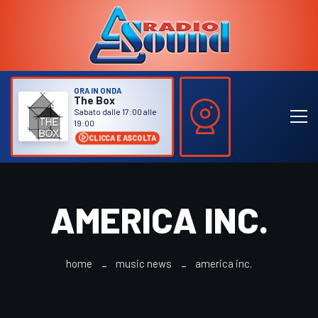
ORA IN ONDA
The Box
Sabato dalle 17:00 alle
19:00
CLICCA E ASCOLTA
AMERICA INC.
home
music news
america inc.