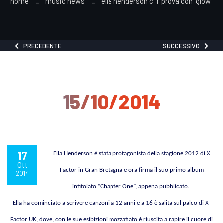
home
music news
ella henderson ci riprova con "glow"
PRECEDENTE
SUCCESSIVO
15/10/2014
17
Ella Henderson
è stata protagonista della stagione 2012 di
X
Ott
Factor
in Gran Bretagna e ora firma il suo primo album
2014
intitolato
“Chapter One”
, appena pubblicato.
Ella ha cominciato a scrivere canzoni a 12 anni e a 16 è salita sul palco di X-
Factor UK, dove, con
le sue esibizioni mozzafiato è riuscita a rapire il cuore di