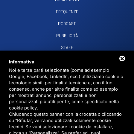
FREQUENZE
PODCAST
PUBBLICITÀ
STAFF
CONTATTI
Informativa
Noi e terze parti selezionate (come ad esempio
Google, Facebook, LinkedIn, ecc.) utilizziamo cookie o
RADIO SOUND SNC
VIALE PAPA GIOVANNI XXIII, 39, 44021 CODIGORO FE
tecnologie simili per finalità tecniche e, con il tuo
D.L. 34/2019 EROG. PUBBLICHE
consenso, anche per altre finalità come ad esempio
PRIVACY
•
SITEMAP
• QUESTO SITO È PROTETTO DA GOOGLE RECAPTCHA
per mostrati annunci personalizzati e non
V3,
PRIVACY POLICY
E
TERMS OF SERVICE
DI GOOGLE.
personalizzati più utili per te, come specificato nella
cookie policy
.
Chiudendo questo banner con la crocetta o cliccando
su "Rifiuta", verranno utilizzati solamente cookie
tecnici. Se vuoi selezionare i cookie da installare,
clicca su "Personalizza". Se preferisci, puoi