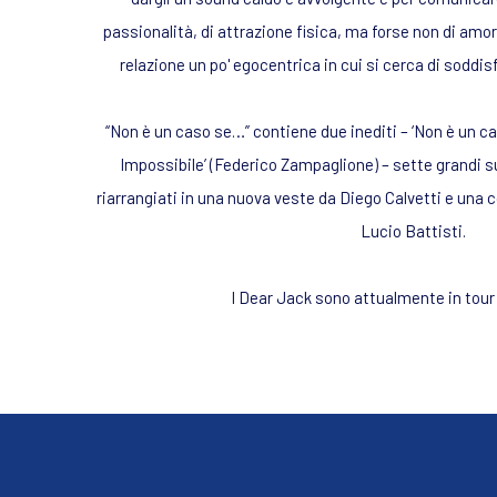
passionalità, di attrazione fisica, ma forse non di amor
relazione un po' egocentrica in cui si cerca di soddisf
“Non è un caso se…” contiene due inediti – ‘Non è un cas
Impossibile’ (Federico Zampaglione) – sette grandi s
riarrangiati in una nuova veste da Diego Calvetti e una c
Lucio Battisti.
I Dear Jack sono attualmente in tour i