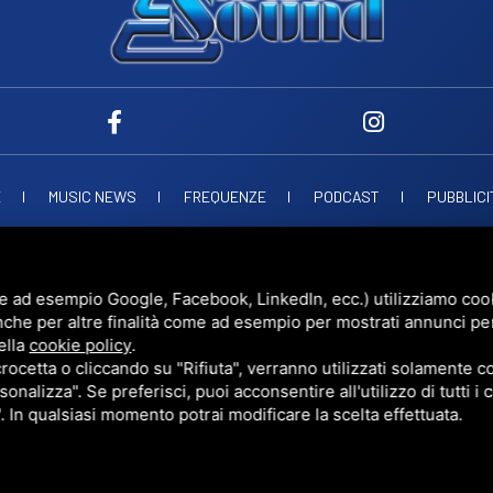
E
MUSIC NEWS
FREQUENZE
PODCAST
PUBBLICI
ND SNC
VIALE PAPA GIOVANNI XXIII, 39, 44021 CODIGORO FE
D.L. 34/2019 EROG
UESTO SITO È PROTETTO DA GOOGLE RECAPTCHA V3,
PRIVACY POLICY
E
TERMS 
e ad esempio Google, Facebook, LinkedIn, ecc.) utilizziamo cooki
nche per altre finalità come ad esempio per mostrati annunci pe
ella
cookie policy
.
cetta o cliccando su "Rifiuta", verranno utilizzati solamente co
sonalizza". Se preferisci, puoi acconsentire all'utilizzo di tutti i
". In qualsiasi momento potrai modificare la scelta effettuata.