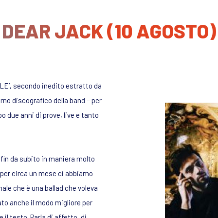
DEAR JACK (10 AGOSTO)
ILE’, secondo inedito estratto da
rno discografico della band – per
o due anni di prove, live e tanto
 fin da subito in maniera molto
 per circa un mese ci abbiamo
inale che è una ballad che voleva
to anche il modo migliore per
l testo. Parla di affetto, di