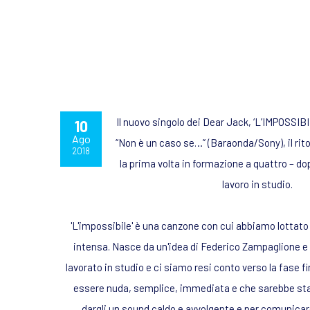
Il nuovo singolo dei Dear Jack, ‘L’IMPOSSIB
10
Ago
“Non è un caso se…” (Baraonda/Sony), il rito
2018
la prima volta in formazione a quattro – dop
lavoro in studio.
'L'impossibile' è una canzone con cui abbiamo lottato
intensa. Nasce da un'idea di Federico Zampaglione e
lavorato in studio e ci siamo resi conto verso la fase f
essere nuda, semplice, immediata e che sarebbe sta
dargli un sound caldo e avvolgente e per comunicare i