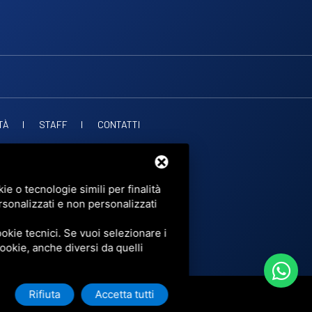
TÀ
STAFF
CONTATTI
. PUBBLICHE
OF SERVICE
DI GOOGLE.
e o tecnologie simili per finalità
rsonalizzati e non personalizzati
okie tecnici. Se vuoi selezionare i
 cookie, anche diversi da quelli
Rifiuta
Accetta tutti