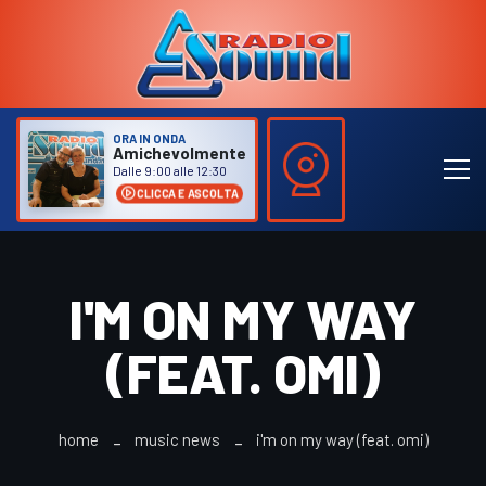
ORA IN ONDA
Amichevolmente
Dalle 9:00 alle 12:30
CLICCA E ASCOLTA
I'M ON MY WAY
(FEAT. OMI)
home
music news
i'm on my way (feat. omi)