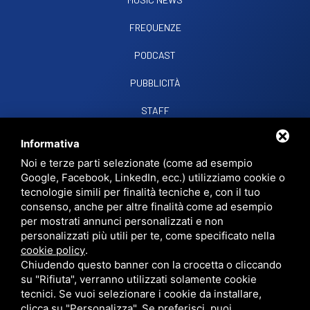
FREQUENZE
PODCAST
PUBBLICITÀ
STAFF
CONTATTI
Informativa
Noi e terze parti selezionate (come ad esempio
Google, Facebook, LinkedIn, ecc.) utilizziamo cookie o
RADIO SOUND SNC
VIALE PAPA GIOVANNI XXIII, 39, 44021 CODIGORO FE
tecnologie simili per finalità tecniche e, con il tuo
D.L. 34/2019 EROG. PUBBLICHE
consenso, anche per altre finalità come ad esempio
PRIVACY
•
SITEMAP
• QUESTO SITO È PROTETTO DA GOOGLE RECAPTCHA
per mostrati annunci personalizzati e non
V3,
PRIVACY POLICY
E
TERMS OF SERVICE
DI GOOGLE.
personalizzati più utili per te, come specificato nella
cookie policy
.
Chiudendo questo banner con la crocetta o cliccando
su "Rifiuta", verranno utilizzati solamente cookie
tecnici. Se vuoi selezionare i cookie da installare,
clicca su "Personalizza". Se preferisci, puoi