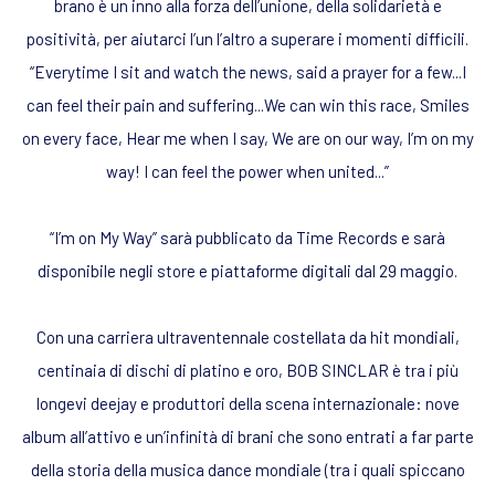
brano è un inno alla forza dell’unione, della solidarietà e
positività, per aiutarci l’un l’altro a superare i momenti difficili.
“Everytime I sit and watch the news, said a prayer for a few...I
can feel their pain and suffering...We can win this race, Smiles
on every face, Hear me when I say, We are on our way, I’m on my
way! I can feel the power when united...”
“I’m on My Way” sarà pubblicato da Time Records e sarà
disponibile negli store e piattaforme digitali dal 29 maggio.
Con una carriera ultraventennale costellata da hit mondiali,
centinaia di dischi di platino e oro, BOB SINCLAR è tra i più
longevi deejay e produttori della scena internazionale: nove
album all’attivo e un’infinità di brani che sono entrati a far parte
della storia della musica dance mondiale (tra i quali spiccano