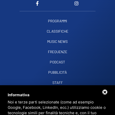
PROGRAMMI
CLASSIFICHE
MUSIC NEWS
FREQUENZE
PODCAST
PUBBLICITÀ
STAFF
CONTATTI
Informativa
Noi e terze parti selezionate (come ad esempio
Google, Facebook, LinkedIn, ecc.) utilizziamo cookie o
RADIO SOUND SNC
VIALE PAPA GIOVANNI XXIII, 39, 44021 CODIGORO FE
tecnologie simili per finalità tecniche e, con il tuo
D.L. 34/2019 EROG. PUBBLICHE