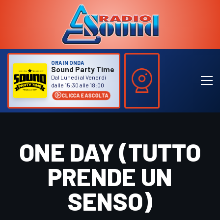
ORA IN ONDA
Sound Party Time
Dal Lunedì al Venerdì
dalle 15:30 alle 18:00
CLICCA E ASCOLTA
ONE DAY (TUTTO
PRENDE UN
SENSO)