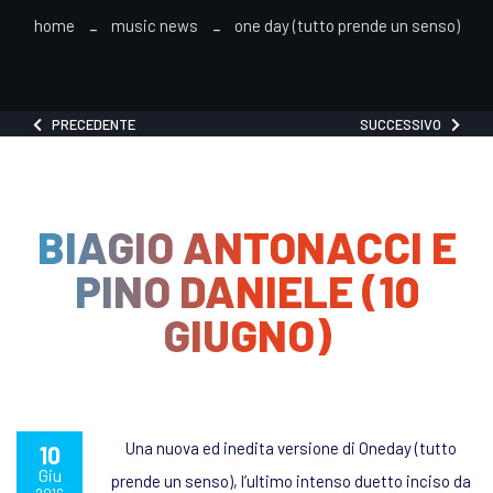
home
music news
one day (tutto prende un senso)
PRECEDENTE
SUCCESSIVO
BIAGIO ANTONACCI E
PINO DANIELE (10
GIUGNO)
Una nuova ed inedita versione di Oneday (tutto
10
Giu
prende un senso), l’ultimo intenso duetto inciso da