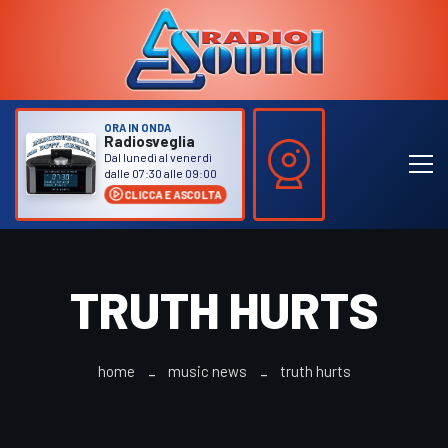
ORA IN ONDA
Radiosveglia
Dal lunedì al venerdì
dalle 07:30 alle 09:00
CLICCA E ASCOLTA
TRUTH HURTS
home
music news
truth hurts