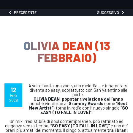
PRECEDENTE
SUCCESSIVO
OLIVIA DEAN (13
FEBBRAIO)
A volte basta una voce, una melodia… e innamorarsi
12
diventa so easy, soprattutto con San Valentino alle
porte.
Feb
OLIVIA DEAN
,
popstar rivelazione dell’anno
2026
nonché vincitrice ai
Grammy Awards
come "
Best
New Artist"
, torna in radio con il nuovo singolo
“SO
EASY (TO FALL IN LOVE)”.
Un mix irresistibile di soul contemporaneo, pop raffinato ed
eleganza senza tempo,
“SO EASY (TO FALL IN LOVE)”
é uno dei
brani più amati del momento. Il singolo, attualmente
tra i brani