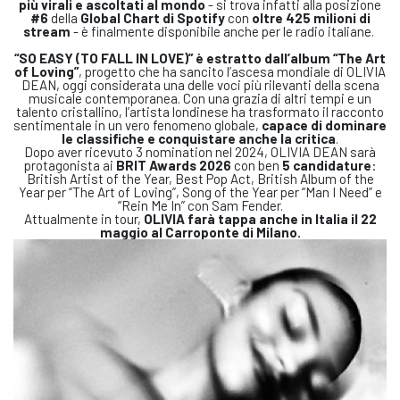
più virali e ascoltati al mondo
- si trova infatti alla posizione
#6
della
Global Chart di Spotify
con
oltre 425 milioni di
stream
- è finalmente disponibile anche per le radio italiane.
“SO EASY (TO FALL IN LOVE)”
è estratto dall’album
“The Art
of Loving”
, progetto che ha sancito l’ascesa mondiale di OLIVIA
DEAN, oggi considerata una delle voci più rilevanti della scena
musicale contemporanea. Con una grazia di altri tempi e un
talento cristallino, l’artista londinese ha trasformato il racconto
sentimentale in un vero fenomeno globale,
capace di dominare
le classifiche e conquistare anche la critica
.
Dopo aver ricevuto 3 nomination nel 2024, OLIVIA DEAN sarà
protagonista ai
BRIT Awards 2026
con ben
5 candidature
:
British Artist of the Year, Best Pop Act, British Album of the
Year per “The Art of Loving”, Song of the Year per “Man I Need” e
“Rein Me In” con Sam Fender.
Attualmente in tour,
OLIVIA farà tappa anche in Italia il 22
maggio al Carroponte di Milano.