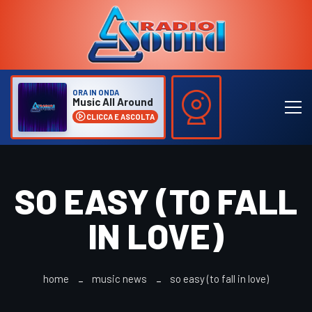
ORA IN ONDA
Music All Around
CLICCA E ASCOLTA
SO EASY (TO FALL
IN LOVE)
home
music news
so easy (to fall in love)