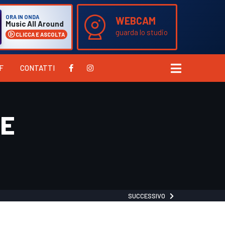
ORA IN ONDA
WEBCAM
Music All Around
guarda lo studio
CLICCA E ASCOLTA
F
CONTATTI
LE
SUCCESSIVO