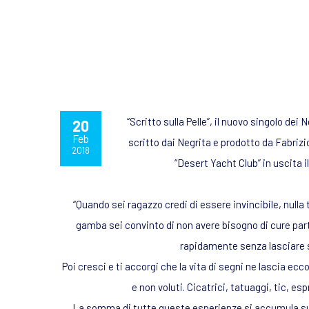
“Scritto sulla Pelle”, il nuovo singolo dei N
20
Feb
scritto dai Negrita e prodotto da Fabrizi
2018
“Desert Yacht Club” in uscita 
“Quando sei ragazzo credi di essere invincibile, nulla 
gamba sei convinto di non avere bisogno di cure part
rapidamente senza lasciare 
Poi cresci e ti accorgi che la vita di segni ne lascia ecco
e non voluti. Cicatrici, tatuaggi, tic, esp
La somma di tutte queste esperienze si accumula sul