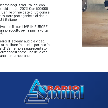
torno negli stadi italiani con
old out del 2023. Con 500.000
, Bari, le prime date di Bologna e
antautore protagonista di dodici
ttà italiane.
vivo con il tour LIVE IN EUROPE
hanno accolto per la prima volta
23.
iliardi di stream audio e video,
otto album in studio, portato in
ival di Sanremo e rappresentato
affermandosi come una delle voci
taliana contemporanea.