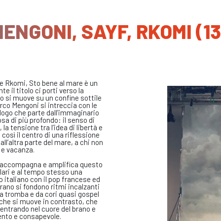
ENGONI, SAYF, RKOMI (13
 e Rkomi, Sto bene al mare è un
e il titolo ci porti verso la
to si muove su un confine sottile
rco Mengoni si intreccia con le
alogo che parte dall’immaginario
sa di più profondo: il senso di
a tensione tra l’idea di libertà e
così il centro di una riflessione
all’altra parte del mare, a chi non
 e vacanza.
ti accompagna e amplifica questo
lari e al tempo stesso una
 italiano con il pop francese ed
brano si fondono ritmi incalzanti
a tromba e da cori quasi gospel
che si muove in contrasto, che
 entrando nel cuore del brano e
tento e consapevole.