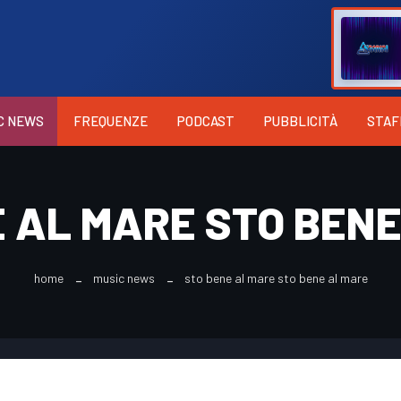
C NEWS
FREQUENZE
PODCAST
PUBBLICITÀ
STAF
 AL MARE STO BEN
home
music news
sto bene al mare sto bene al mare