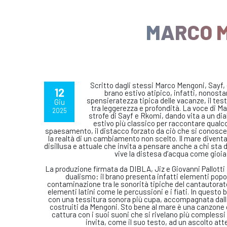
MARCO M
Scritto dagli stessi Marco Mengoni, Sayf,
12
brano estivo atipico, infatti, nonostant
spensieratezza tipica delle vacanze, il tes
Giu
tra leggerezza e profondità. La voce di Ma
2025
strofe di Sayf e Rkomi, dando vita a un di
estivo più classico per raccontare qualco
spaesamento, il distacco forzato da ciò che si conosce, l
la realtà di un cambiamento non scelto. Il mare diventa 
disillusa e attuale che invita a pensare anche a chi sta d
vive la distesa d’acqua come gioia
La produzione firmata da DIBLA, Jiz e Giovanni Pallot
dualismo: il brano presenta infatti elementi popo
contaminazione tra le sonorità tipiche del cantautorato
elementi latini come le percussioni e i fiati. In questo 
con una tessitura sonora più cupa, accompagnata dall
costruiti da Mengoni. Sto bene al mare è una canzone 
cattura con i suoi suoni che si rivelano più complessi
invita, come il suo testo, ad un ascolto at