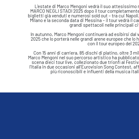
L’estate di Marco Mengoni vedrà il suo attesissimo ri
MARCO NEGLI STADI 2025 dopo il tour completamente s
biglietti già venduti e numerosi sold out – tra cui Napoli
Milano e la seconda data di Messina – il tour vedrà il c
grandi spettacoli nelle principali ci
In autunno, Marco Mengoni continuerà ad esibirsi dal 
2025 che lo porterà nelle grandi arene europee che lo 
con il tour europeo del 20
Con 15 anni di carriera, 85 dischi di platino, oltre 3 m
Marco Mengoni nel suo percorso artistico ha pubblicato 
scena dieci tour live, collezionato due trionfi al Fest
l’Italia in due occasioni all’Eurovision Song Contest, 
più riconoscibili e influenti della musica i