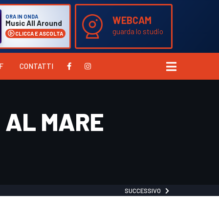
ORA IN ONDA
WEBCAM
Music All Around
guarda lo studio
CLICCA E ASCOLTA
F
CONTATTI
E AL MARE
SUCCESSIVO