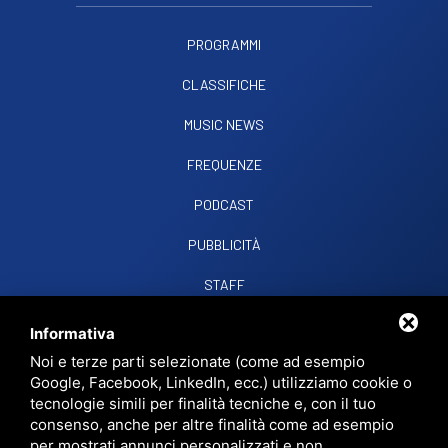
PROGRAMMI
CLASSIFICHE
MUSIC NEWS
FREQUENZE
PODCAST
PUBBLICITÀ
STAFF
CONTATTI
Informativa
Noi e terze parti selezionate (come ad esempio
Google, Facebook, LinkedIn, ecc.) utilizziamo cookie o
RADIO SOUND SNC
VIALE PAPA GIOVANNI XXIII, 39, 44021 CODIGORO FE
tecnologie simili per finalità tecniche e, con il tuo
D.L. 34/2019 EROG. PUBBLICHE
consenso, anche per altre finalità come ad esempio
PRIVACY
•
SITEMAP
• QUESTO SITO È PROTETTO DA GOOGLE RECAPTCHA
per mostrati annunci personalizzati e non