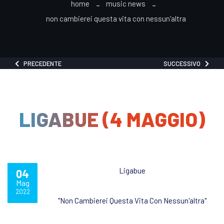
home
music news
non cambierei questa vita con nessun'altra
PRECEDENTE
SUCCESSIVO
LIGABUE (4 MAGGIO)
Ligabue
04
Mag
2022
"Non Cambierei Questa Vita Con Nessun'altra"