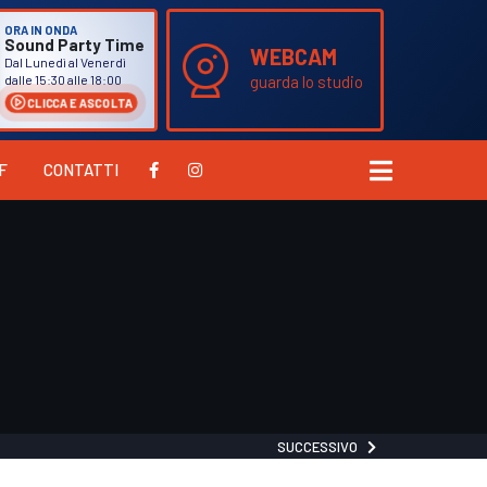
ORA IN ONDA
Sound Party Time
WEBCAM
Dal Lunedì al Venerdì
guarda lo studio
dalle 15:30 alle 18:00
CLICCA E ASCOLTA
F
CONTATTI
SUCCESSIVO