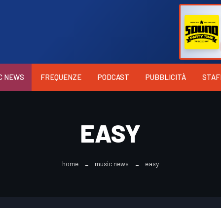
C NEWS
FREQUENZE
PODCAST
PUBBLICITÀ
STAF
EASY
home
music news
easy