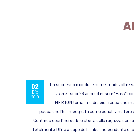
A
Un successo mondiale home-made, oltre 430 
02
Dic
vivere i suoi 26 anni ed essere “Easy” co
2019
MERTON torna in radio più fresca che mai
pausa che l'ha impegnata come coach vincitore d
Continua così l’incredibile storia della ragazza senza
totalmente DIY e a capo della label indipendente di 