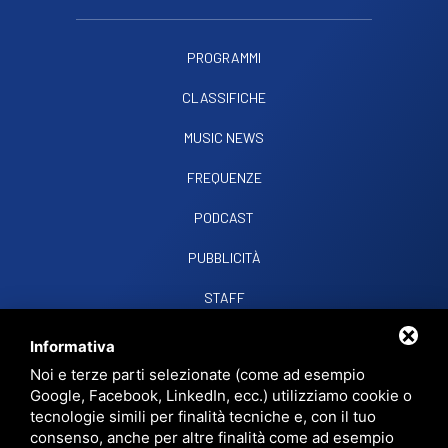
PROGRAMMI
CLASSIFICHE
MUSIC NEWS
FREQUENZE
PODCAST
PUBBLICITÀ
STAFF
CONTATTI
Informativa
Noi e terze parti selezionate (come ad esempio
Google, Facebook, LinkedIn, ecc.) utilizziamo cookie o
RADIO SOUND SNC
VIALE PAPA GIOVANNI XXIII, 39, 44021 CODIGORO FE
tecnologie simili per finalità tecniche e, con il tuo
D.L. 34/2019 EROG. PUBBLICHE
consenso, anche per altre finalità come ad esempio
PRIVACY
•
SITEMAP
• QUESTO SITO È PROTETTO DA GOOGLE RECAPTCHA