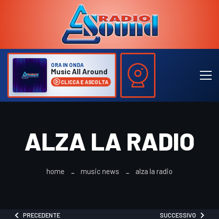
ORA IN ONDA
Music All Around
CLICCA E ASCOLTA
ALZA LA RADIO
home
music news
alza la radio
PRECEDENTE
SUCCESSIVO