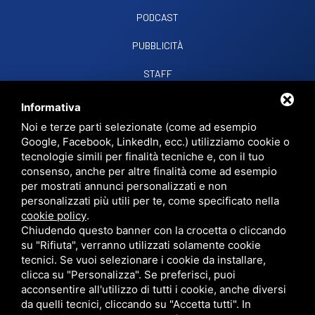
PODCAST
PUBBLICITÀ
STAFF
CONTATTI
Informativa
Noi e terze parti selezionate (come ad esempio
Google, Facebook, LinkedIn, ecc.) utilizziamo cookie o
RADIO SOUND SNC
VIALE PAPA GIOVANNI XXIII, 39, 44021 CODIGORO FE
tecnologie simili per finalità tecniche e, con il tuo
D.L. 34/2019 EROG. PUBBLICHE
consenso, anche per altre finalità come ad esempio
PRIVACY
•
SITEMAP
• QUESTO SITO È PROTETTO DA GOOGLE RECAPTCHA
per mostrati annunci personalizzati e non
V3,
PRIVACY POLICY
E
TERMS OF SERVICE
DI GOOGLE.
personalizzati più utili per te, come specificato nella
cookie policy
.
Chiudendo questo banner con la crocetta o cliccando
su "Rifiuta", verranno utilizzati solamente cookie
tecnici. Se vuoi selezionare i cookie da installare,
clicca su "Personalizza". Se preferisci, puoi
acconsentire all'utilizzo di tutti i cookie, anche diversi
da quelli tecnici, cliccando su "Accetta tutti". In