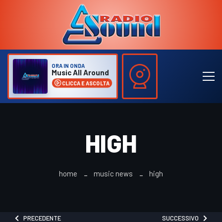
ORA IN ONDA
Music All Around
CLICCA E ASCOLTA
HIGH
home
music news
high
PRECEDENTE
SUCCESSIVO