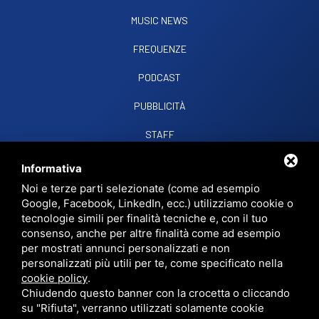
MUSIC NEWS
FREQUENZE
PODCAST
PUBBLICITÀ
STAFF
CONTATTI
Informativa
Noi e terze parti selezionate (come ad esempio
Google, Facebook, LinkedIn, ecc.) utilizziamo cookie o
RADIO SOUND SNC
VIALE PAPA GIOVANNI XXIII, 39, 44021 CODIGORO FE
tecnologie simili per finalità tecniche e, con il tuo
D.L. 34/2019 EROG. PUBBLICHE
consenso, anche per altre finalità come ad esempio
PRIVACY
•
SITEMAP
• QUESTO SITO È PROTETTO DA GOOGLE RECAPTCHA
per mostrati annunci personalizzati e non
V3,
PRIVACY POLICY
E
TERMS OF SERVICE
DI GOOGLE.
personalizzati più utili per te, come specificato nella
cookie policy
.
Chiudendo questo banner con la crocetta o cliccando
su "Rifiuta", verranno utilizzati solamente cookie