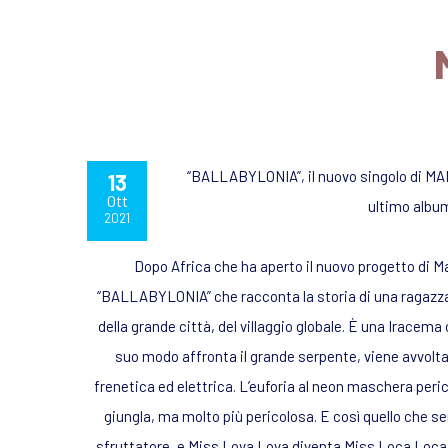
“BALLABYLONIA”, il nuovo singolo di MAN
13
Ott
ultimo albu
2021
Dopo Africa che ha aperto il nuovo progetto di M
“BALLABYLONIA” che racconta la storia di una ragazza d
della grande città, del villaggio globale. È una Irace
suo modo affronta il grande serpente, viene avvolta
frenetica ed elettrica. L’euforia al neon maschera perico
giungla, ma molto più pericolosa. E così quello che s
sfruttatore, e Miss Lova Lova diventa Miss Loca Loca