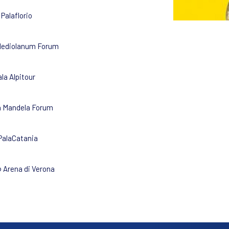
 Palaflorio
 Mediolanum Forum
la Alpitour
on Mandela Forum
 PalaCatania
@ Arena di Verona