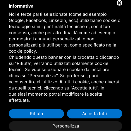
CONTATTI
Informativa
Noi e terze parti selezionate (come ad esempio
Google, Facebook, LinkedIn, ecc.) utilizziamo cookie o
RADIO SOUND SNC
VIALE PAPA GIOVANNI XXIII, 39, 44021 CODIGORO FE
tecnologie simili per finalità tecniche e, con il tuo
D.L. 34/2019 EROG. PUBBLICHE
consenso, anche per altre finalità come ad esempio
PRIVACY
•
SITEMAP
• QUESTO SITO È PROTETTO DA GOOGLE RECAPTCHA
per mostrati annunci personalizzati e non
V3,
PRIVACY POLICY
E
TERMS OF SERVICE
DI GOOGLE.
personalizzati più utili per te, come specificato nella
cookie policy
.
Chiudendo questo banner con la crocetta o cliccando
su "Rifiuta", verranno utilizzati solamente cookie
tecnici. Se vuoi selezionare i cookie da installare,
clicca su "Personalizza". Se preferisci, puoi
acconsentire all'utilizzo di tutti i cookie, anche diversi
da quelli tecnici, cliccando su "Accetta tutti". In
qualsiasi momento potrai modificare la scelta
effettuata.
Rifiuta
Accetta tutti
Personalizza