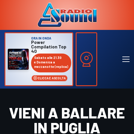
ORA IN ONDA
Power
Compilation Top
40
Sabato alle 21.30
e Domenica a
mezzanotte (replica)
CLICCA E ASCOLTA
VIENI A BALLARE
IN PUGLIA