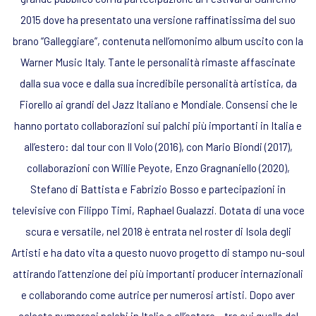
2015 dove ha presentato una versione raffinatissima del suo
brano “Galleggiare”, contenuta nell’omonimo album uscito con la
Warner Music Italy. Tante le personalità rimaste affascinate
dalla sua voce e dalla sua incredibile personalità artistica, da
Fiorello ai grandi del Jazz Italiano e Mondiale. Consensi che le
hanno portato collaborazioni sui palchi più importanti in Italia e
all’estero: dal tour con Il Volo (2016), con Mario Biondi (2017),
collaborazioni con Willie Peyote, Enzo Gragnaniello (2020),
Stefano di Battista e Fabrizio Bosso e partecipazioni in
televisive con Filippo Timi, Raphael Gualazzi. Dotata di una voce
scura e versatile, nel 2018 è entrata nel roster di Isola degli
Artisti e ha dato vita a questo nuovo progetto di stampo nu-soul
attirando l’attenzione dei più importanti producer internazionali
e collaborando come autrice per numerosi artisti. Dopo aver
calcato numerosi palchi in Italia e all’estero – tra cui quello del