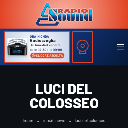
ORA IN ONDA
Radiosveglia
Dal lunedì al venerdì
dalle 07:30 alle 09:00
CLICCA E ASCOLTA
LUCI DEL
COLOSSEO
home
music news
luci del colosseo