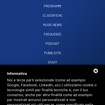
PROGRAMMI
CLASSIFICHE
MUSIC NEWS
FREQUENZE
PODCAST
PUBBLICITÀ
STAFF
CONTATTI
Informativa
Noi e terze parti selezionate (come ad esempio
Google, Facebook, LinkedIn, ecc.) utilizziamo cookie o
RADIO SOUND SNC
VIALE PAPA GIOVANNI XXIII, 39, 44021 CODIGORO FE
tecnologie simili per finalità tecniche e, con il tuo
D.L. 34/2019 EROG. PUBBLICHE
consenso, anche per altre finalità come ad esempio
PRIVACY
•
SITEMAP
• QUESTO SITO È PROTETTO DA GOOGLE RECAPTCHA
per mostrati annunci personalizzati e non
V3,
PRIVACY POLICY
E
TERMS OF SERVICE
DI GOOGLE.
personalizzati più utili per te, come specificato nella