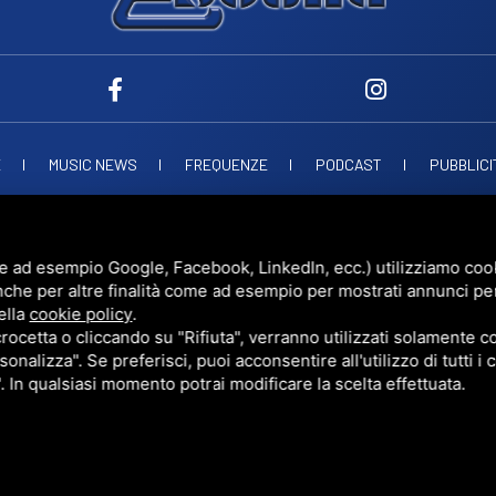
E
MUSIC NEWS
FREQUENZE
PODCAST
PUBBLICI
ND SNC
VIALE PAPA GIOVANNI XXIII, 39, 44021 CODIGORO FE
D.L. 34/2019 EROG
UESTO SITO È PROTETTO DA GOOGLE RECAPTCHA V3,
PRIVACY POLICY
E
TERMS 
e ad esempio Google, Facebook, LinkedIn, ecc.) utilizziamo cooki
nche per altre finalità come ad esempio per mostrati annunci pe
ella
cookie policy
.
cetta o cliccando su "Rifiuta", verranno utilizzati solamente co
sonalizza". Se preferisci, puoi acconsentire all'utilizzo di tutti i
". In qualsiasi momento potrai modificare la scelta effettuata.