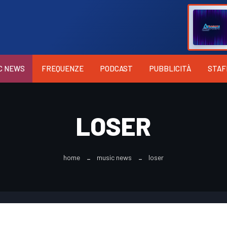
C NEWS
FREQUENZE
PODCAST
PUBBLICITÀ
STAF
LOSER
home
music news
loser