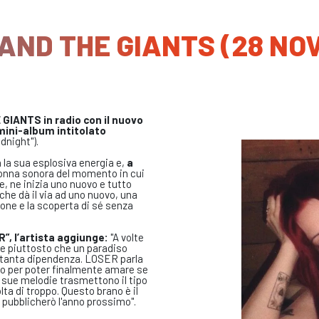
 AND THE GIANTS (28 NO
GIANTS in radio con il nuovo
mini-album intitolato
dnight").
n la sua esplosiva energia e,
a
olonna sonora del momento in cui
e, ne inizia uno nuovo e tutto
 che dà il via ad uno nuovo, una
ione e la scoperta di sé senza
”, l’artista aggiunge:
"A volte
re piuttosto che un paradiso
 tanta dipendenza. LOSER parla
so per poter finalmente amare se
 sue melodie trasmettono il tipo
ta di troppo. Questo brano è il
 pubblicherò l'anno prossimo".