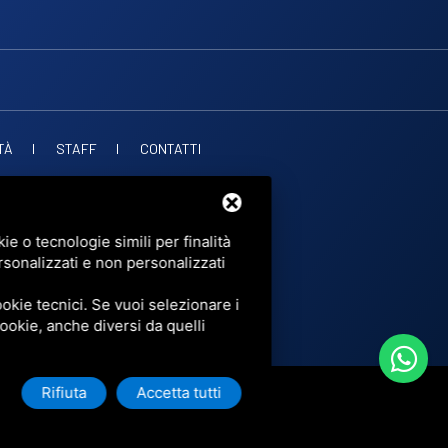
TÀ
STAFF
CONTATTI
. PUBBLICHE
OF SERVICE
DI GOOGLE.
e o tecnologie simili per finalità
rsonalizzati e non personalizzati
okie tecnici. Se vuoi selezionare i
 cookie, anche diversi da quelli
Rifiuta
Accetta tutti