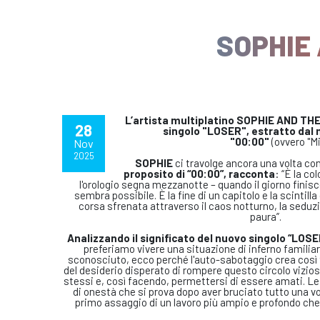
SOPHIE
L’artista multiplatino SOPHIE AND THE 
28
singolo "LOSER", estratto dal 
"00:00"
(ovvero "Mi
Nov
2025
SOPHIE
ci travolge ancora una volta co
proposito di “00:00”, racconta
: “È la c
l'orologio segna mezzanotte – quando il giorno finisc
sembra possibile. È la fine di un capitolo e la scintilla
corsa sfrenata attraverso il caos notturno, la seduz
paura”.
Analizzando il significato del nuovo singolo “LOSER
preferiamo vivere una situazione di inferno familia
sconosciuto, ecco perché l'auto-sabotaggio crea così
del desiderio disperato di rompere questo circolo vizio
stessi e, così facendo, permettersi di essere amati. Le
di onestà che si prova dopo aver bruciato tutto una vol
primo assaggio di un lavoro più ampio e profondo che