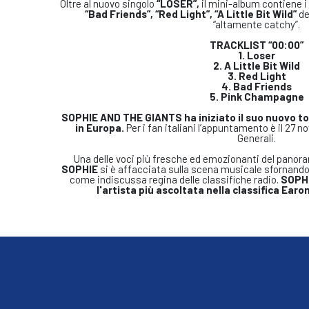
Oltre al nuovo singolo
“LOSER”,
il mini-album contiene 
“Bad Friends”, “Red Light”, “A Little Bit Wild”
de
“altamente catchy”.
TRACKLIST “00:00”
1.
Loser
2. A Little Bit Wild
3. Red Light
4. Bad Friends
5. Pink Champagne
SOPHIE AND THE GIANTS ha iniziato il suo nuovo t
in Europa.
Per i fan italiani l’appuntamento è il 27 
Generali.
Una delle voci più fresche ed emozionanti del panor
SOPHIE
si è affacciata sulla scena musicale sfornando 
come indiscussa regina delle classifiche radio.
SOPHI
l'artista più ascoltata nella classifica Ear