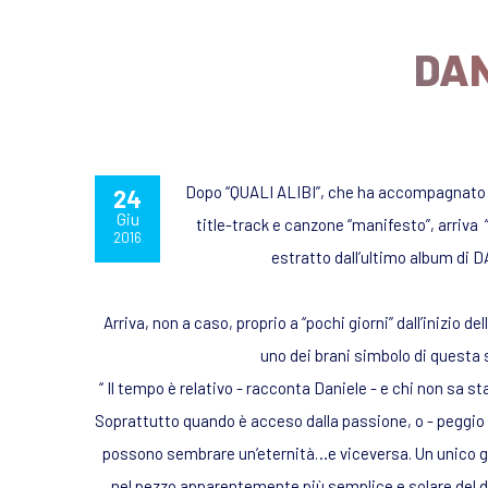
DAN
Dopo “QUALI ALIBI”, che ha accompagnato l
24
Giu
title-track e canzone “manifesto”, arriva 
2016
estratto dall’ultimo album di
Arriva, non a caso, proprio a “pochi giorni” dall’inizio de
uno dei brani simbolo di questa 
“ Il tempo è relativo - racconta Daniele - e chi non sa st
Soprattutto quando è acceso dalla passione, o - peggio - 
possono sembrare un’eternità…e viceversa. Un unico giro 
nel pezzo apparentemente più semplice e solare del di