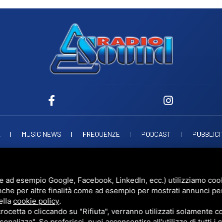
E
MUSIC NEWS
FREQUENZE
PODCAST
PUBBLICI
ND SNC
VIALE PAPA GIOVANNI XXIII, 39, 44021 CODIGORO FE
D.L. 34/2019 EROG
UESTO SITO È PROTETTO DA GOOGLE RECAPTCHA V3,
PRIVACY POLICY
E
TERMS 
e ad esempio Google, Facebook, LinkedIn, ecc.) utilizziamo cooki
nche per altre finalità come ad esempio per mostrati annunci pe
ella
cookie policy
.
cetta o cliccando su "Rifiuta", verranno utilizzati solamente co
sonalizza". Se preferisci, puoi acconsentire all'utilizzo di tutti i