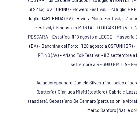
AOSTA – Musicastelle Outdoor, il 20 luglio a MONTEPRA
il 22 luglio a TORINO - Flowers Festival, il 23 luglio BRE
luglio GARLENDA (SV) – Riviera Music Festival, il 2 ag
Festival, il 6 agosto a MONTALTO DI CASTRO (VT) - V
PESCARA – Estatica, il 18 agosto a LECCE - Masseria 
(BA) - Banchina del Porto, il 20 agosto a OSTUNI (BR) -
IRPINO (AV) – Ariano FolkFestival - il 3 settembre a 
settembre a REGGIO EMILIA - Fe
Ad accompagnare Daniele Silvestri sul palco ci sar
(batteria), Gianluca Misiti (tastiere), Gabriele Lazza
(tastiere), Sebastiano De Gennaro (percussioni e vibraf
Marco Santoro (fiati e cori