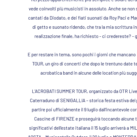
vede coinvolti più musicisti in assoluto. Anche se non s
cantati da Diodato, e dei fiati suonati da Roy Paci e Ma
di getto e suonato ridendo, che tra la mia scrittura ini
realizzazione finale, ha richiesto - ci credereste? - gi
E per restare in tema, sono pochi i giorni che mancano
TOUR, un giro di concerti che dopo le trentuno date te
acrobatica band in alcune delle location più sugge
L’ACROBATI SUMMER TOUR, organizzato da OTR Live, av
Caterraduno di SENIGALLIA – storica festa estiva del
partire poi ufficialmente il 9 luglio dall’incantevole co
Cascine di FIRENZE e proseguirà toccando alcune tra
significativi dell’estate italiana il 15 luglio arriverà a M