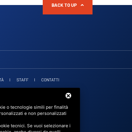
BACK TO UP
TÀ
STAFF
CONTATTI
. PUBBLICHE
OF SERVICE
DI GOOGLE.
e o tecnologie simili per finalità
rsonalizzati e non personalizzati
okie tecnici. Se vuoi selezionare i
 cookie, anche diversi da quelli