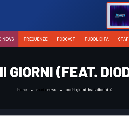
C NEWS
FREQUENZE
PODCAST
PUBBLICITÀ
STAF
I GIORNI (FEAT. DIO
home
music news
pochi giorni (feat. diodato)