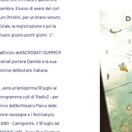
embra. Il lusso di avere dei cori
uro Ottolini, per un brano venuto
ziale, la registrazione e poi la
usto giusto pochi giorni. ;) ”.
 all’inizio dell’ACROBATI SUMMER
atrali porterà Daniele e la sua
stive dell’estate italiana.
rà un'anteprima l'8 luglio al
 programma cult di Radio2 - per
rnice dell’Anfiteatro Parco delle
 le rassegne e i festival più
ILANO - Carroponte, il 16 luglio ad