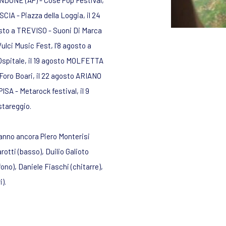
NDONE (AP) - Cose Pop Festival,
SCIA - Piazza della Loggia, il 24
osto a TREVISO - Suoni Di Marca
ulci Music Fest, l’8 agosto a
Ospitale, il 19 agosto MOLFETTA
 Foro Boari, il 22 agosto ARIANO
PISA - Metarock festival, il 9
stareggio.
anno ancora Piero Monterisi
rotti (basso), Duilio Galioto
ono), Daniele Fiaschi (chitarre),
).