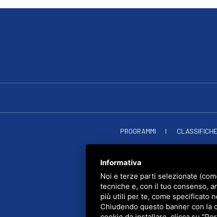
PROGRAMMI
CLASSIFICH
RADIO SOU
PRIVACY
•
SITEMAP
• Q
Informativa
Noi e terze parti selezionate (com
tecniche e, con il tuo consenso, a
più utili per te, come specificato n
Chiudendo questo banner con la cro
cookie da installare, clicca su "Per