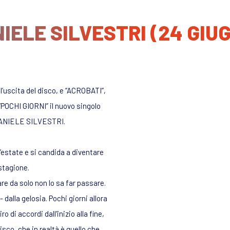
IELE SILVESTRI (24 GIU
’uscita del disco, e “ACROBATI”,
“POCHI GIORNI” il nuovo singolo
 DANIELE SILVESTRI.
ll’estate e si candida a diventare
stagione.
are da solo non lo sa far passare.
dalla gelosia. Pochi giorni allora
di accordi dall'inizio alla fine,
sco, che in realtà è quello che