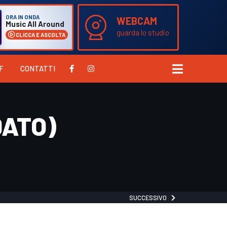
ORA IN ONDA
WEBCAM
Music All Around
guarda lo studio
CLICCA E ASCOLTA
F
CONTATTI
DATO)
SUCCESSIVO