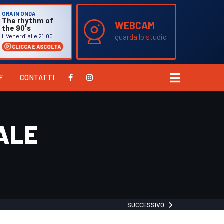
ORA IN ONDA
The rhythm of
WEBCAM
the 90's
Il Venerdì alle 21:00
guarda lo studio
CLICCA E ASCOLTA
F
CONTATTI
ALE
SUCCESSIVO