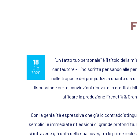
F
“Un fatto tuo personale" è il titolo della
18
Dic
cantautore - L’ho scritta pensando alle per
2020
nelle trappole dei pregiudizi, a quanto sia 
discussione certe convinzioni ricevute in eredità dalla
affidare la produzione Frenetik & Oran
Con la genialità espressiva che già lo contraddisting
semplici e immediate riflessioni di grande profondità.
si intravede già dalla della sua cover, tra le prime realizz