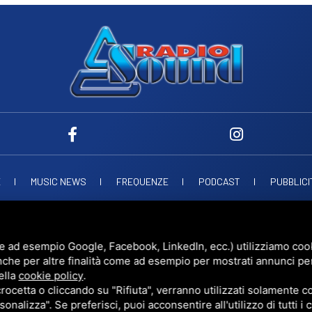
E
MUSIC NEWS
FREQUENZE
PODCAST
PUBBLICI
ND SNC
VIALE PAPA GIOVANNI XXIII, 39, 44021 CODIGORO FE
D.L. 34/2019 EROG
UESTO SITO È PROTETTO DA GOOGLE RECAPTCHA V3,
PRIVACY POLICY
E
TERMS 
e ad esempio Google, Facebook, LinkedIn, ecc.) utilizziamo cooki
nche per altre finalità come ad esempio per mostrati annunci pe
ella
cookie policy
.
cetta o cliccando su "Rifiuta", verranno utilizzati solamente co
sonalizza". Se preferisci, puoi acconsentire all'utilizzo di tutti i