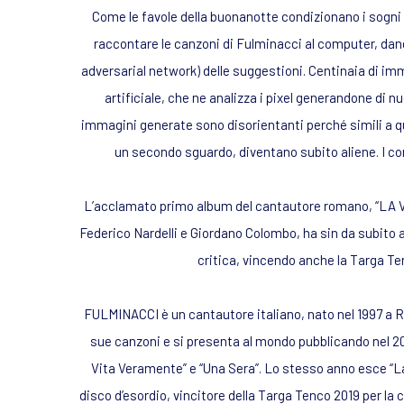
Come le favole della buonanotte condizionano i sogni d
raccontare le canzoni di Fulminacci al computer, dan
adversarial network) delle suggestioni. Centinaia di im
artificiale, che ne analizza i pixel generandone di n
immagini generate sono disorientanti perché simili a q
un secondo sguardo, diventano subito aliene. I 
L’acclamato primo album del cantautore romano, “LA
Federico Nardelli e Giordano Colombo, ha sin da subito at
critica, vincendo anche la Targa Te
FULMINACCI è un cantautore italiano, nato nel 1997 a R
sue canzoni e si presenta al mondo pubblicando nel 20
Vita Veramente” e “Una Sera”. Lo stesso anno esce “L
disco d’esordio, vincitore della Targa Tenco 2019 per la