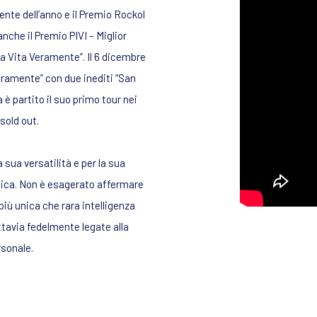
nte dell’anno e il Premio Rockol
nche il Premio PIVI – Miglior
La Vita Veramente”. Il 6 dicembre
Veramente” con due inediti “San
 è partito il suo primo tour nei
sold out.
 sua versatilità e per la sua
itica. Non è esagerato affermare
più unica che rara intelligenza
tavia fedelmente legate alla
rsonale.