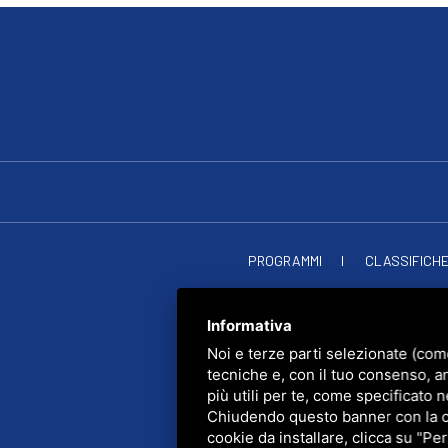
PROGRAMMI
CLASSIFICH
RADIO SOU
PRIVACY
•
SITEMAP
• Q
Informativa
Noi e terze parti selezionate (com
tecniche e, con il tuo consenso, a
più utili per te, come specificato n
Chiudendo questo banner con la cro
cookie da installare, clicca su "Per