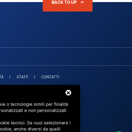
BACK TO UP
TÀ
STAFF
CONTATTI
. PUBBLICHE
OF SERVICE
DI GOOGLE.
e o tecnologie simili per finalità
rsonalizzati e non personalizzati
okie tecnici. Se vuoi selezionare i
 cookie, anche diversi da quelli