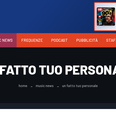
C NEWS
FREQUENZE
PODCAST
PUBBLICITÀ
STAF
 FATTO TUO PERSON
home
music news
un fatto tuo personale