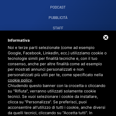
PODCAST
PUBBLICITÀ
STAFF
CONTATTI
Informativa
Noi e terze parti selezionate (come ad esempio
Google, Facebook, LinkedIn, ecc.) utilizziamo cookie o
RADIO SOUND SNC
VIALE PAPA GIOVANNI XXIII, 39, 44021 CODIGORO FE
tecnologie simili per finalità tecniche e, con il tuo
D.L. 34/2019 EROG. PUBBLICHE
consenso, anche per altre finalità come ad esempio
PRIVACY
•
SITEMAP
• QUESTO SITO È PROTETTO DA GOOGLE RECAPTCHA
per mostrati annunci personalizzati e non
V3,
PRIVACY POLICY
E
TERMS OF SERVICE
DI GOOGLE.
personalizzati più utili per te, come specificato nella
cookie policy
.
Chiudendo questo banner con la crocetta o cliccando
su "Rifiuta", verranno utilizzati solamente cookie
tecnici. Se vuoi selezionare i cookie da installare,
clicca su "Personalizza". Se preferisci, puoi
acconsentire all'utilizzo di tutti i cookie, anche diversi
da quelli tecnici, cliccando su "Accetta tutti". In