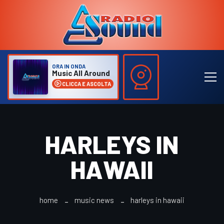
ORA IN ONDA
Music All Around
CLICCA E ASCOLTA
HARLEYS IN
HAWAII
home
music news
harleys in hawaii