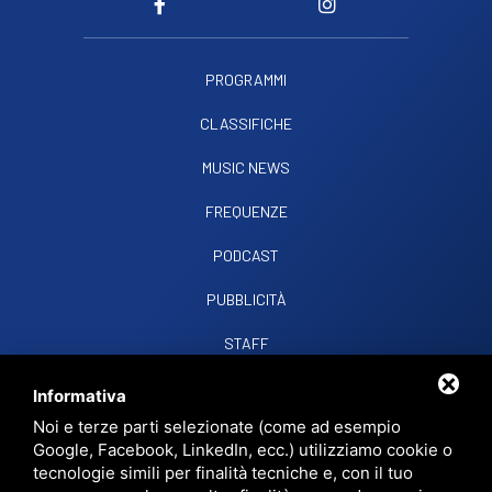
PROGRAMMI
CLASSIFICHE
MUSIC NEWS
FREQUENZE
PODCAST
PUBBLICITÀ
STAFF
CONTATTI
Informativa
Noi e terze parti selezionate (come ad esempio
Google, Facebook, LinkedIn, ecc.) utilizziamo cookie o
RADIO SOUND SNC
VIALE PAPA GIOVANNI XXIII, 39, 44021 CODIGORO FE
tecnologie simili per finalità tecniche e, con il tuo
D.L. 34/2019 EROG. PUBBLICHE