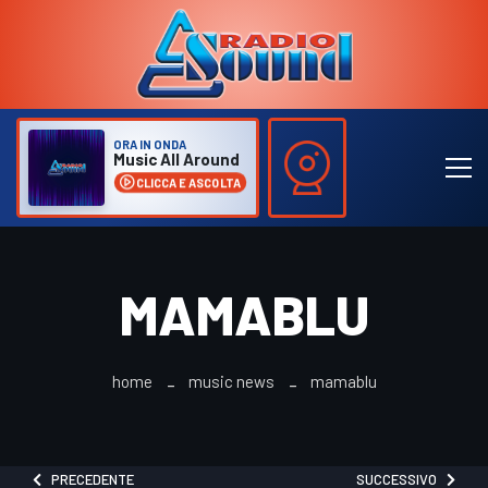
ORA IN ONDA
Music All Around
CLICCA E ASCOLTA
MAMABLU
home
music news
mamablu
PRECEDENTE
SUCCESSIVO