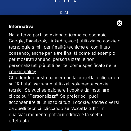
PUBBLICITÀ
STAFF
CONTATTI
Informativa
Noi e terze parti selezionate (come ad esempio
Google, Facebook, LinkedIn, ecc.) utilizziamo cookie o
RADIO SOUND SNC
VIALE PAPA GIOVANNI XXIII, 39, 44021 CODIGORO FE
tecnologie simili per finalità tecniche e, con il tuo
D.L. 34/2019 EROG. PUBBLICHE
consenso, anche per altre finalità come ad esempio
PRIVACY
•
SITEMAP
• QUESTO SITO È PROTETTO DA GOOGLE RECAPTCHA
per mostrati annunci personalizzati e non
V3,
PRIVACY POLICY
E
TERMS OF SERVICE
DI GOOGLE.
personalizzati più utili per te, come specificato nella
cookie policy
.
Chiudendo questo banner con la crocetta o cliccando
su "Rifiuta", verranno utilizzati solamente cookie
tecnici. Se vuoi selezionare i cookie da installare,
clicca su "Personalizza". Se preferisci, puoi
acconsentire all'utilizzo di tutti i cookie, anche diversi
da quelli tecnici, cliccando su "Accetta tutti". In
qualsiasi momento potrai modificare la scelta
effettuata.