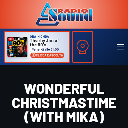
ORA IN ONDA
The rhythm of
the 90's
Il Venerdì alle 21:00
CLICCA E ASCOLTA
WONDERFUL
CHRISTMASTIME
(WITH MIKA)