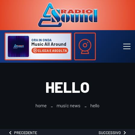
ORA IN ONDA
Music All Around
CLICCA E ASCOLTA
HELLO
home
music news
hello
PRECEDENTE
SUCCESSIVO