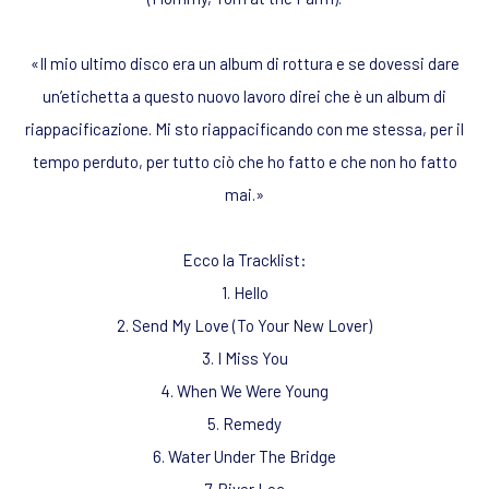
«
Il mio ultimo disco era un album di rottura e se dovessi dare
un’etichetta a questo nuovo lavoro direi che è un album di
riappacificazione.
Mi sto riappacificando con me stessa, per il
tempo perduto, per tutto ciò che ho fatto e che non ho fatto
mai.
»
Ecco la Tracklist:
1. Hello
2. Send My Love (To Your New Lover)
3. I Miss You
4. When We Were Young
5. Remedy
6. Water Under The Bridge
7. River Lea