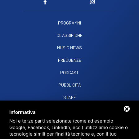
PROGRAMMI
CLASSIFICHE
MUSIC NEWS
FREQUENZE
PODCAST
PUBBLICITÀ
STAFF
CONTATTI
Informativa
Noi e terze parti selezionate (come ad esempio
Google, Facebook, LinkedIn, ecc.) utilizziamo cookie o
RADIO SOUND SNC
VIALE PAPA GIOVANNI XXIII, 39, 44021 CODIGORO FE
tecnologie simili per finalità tecniche e, con il tuo
D.L. 34/2019 EROG. PUBBLICHE