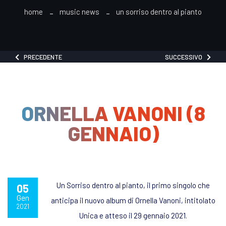
home
music news
un sorriso dentro al pianto
PRECEDENTE
SUCCESSIVO
ORNELLA VANONI (8
GENNAIO)
Un Sorriso dentro al pianto, il primo singolo che
05
Gen
anticipa il nuovo album di Ornella Vanoni, intitolato
2021
Unica e atteso il 29 gennaio 2021.