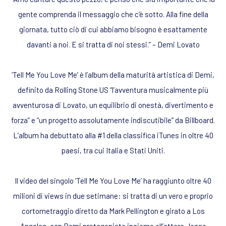
gente comprenda il messaggio che c’è sotto. Alla fine della
giornata, tutto ciò di cui abbiamo bisogno è esattamente
davanti a noi. E si tratta di noi stessi.” – Demi Lovato
‘Tell Me You Love Me’ è l’album della maturità artistica di Demi,
definito da Rolling Stone US “l’avventura musicalmente più
avventurosa di Lovato, un equilibrio di onestà, divertimento e
forza” e “un progetto assolutamente indiscutibile” da Billboard.
L’album ha debuttato alla #1 della classifica iTunes in oltre 40
paesi, tra cui Italia e Stati Uniti.
Il video del singolo ‘Tell Me You Love Me’ ha raggiunto oltre 40
milioni di views in due setimane: si tratta di un vero e proprio
cortometraggio diretto da Mark Pellington e girato a Los
Angeles, con Demi protagonista insieme all’attore Jesse