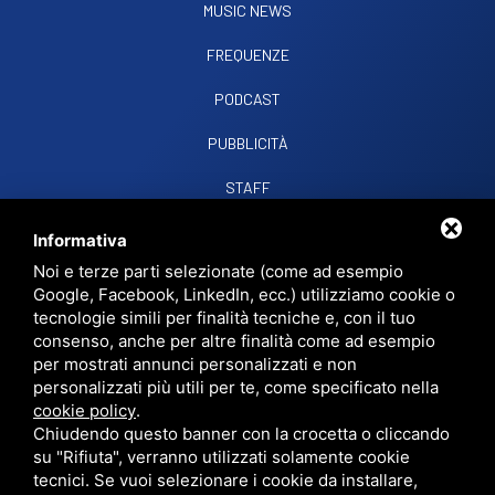
MUSIC NEWS
FREQUENZE
PODCAST
PUBBLICITÀ
STAFF
CONTATTI
Informativa
Noi e terze parti selezionate (come ad esempio
Google, Facebook, LinkedIn, ecc.) utilizziamo cookie o
RADIO SOUND SNC
VIALE PAPA GIOVANNI XXIII, 39, 44021 CODIGORO FE
tecnologie simili per finalità tecniche e, con il tuo
D.L. 34/2019 EROG. PUBBLICHE
consenso, anche per altre finalità come ad esempio
PRIVACY
•
SITEMAP
• QUESTO SITO È PROTETTO DA GOOGLE RECAPTCHA
per mostrati annunci personalizzati e non
V3,
PRIVACY POLICY
E
TERMS OF SERVICE
DI GOOGLE.
personalizzati più utili per te, come specificato nella
cookie policy
.
Chiudendo questo banner con la crocetta o cliccando
su "Rifiuta", verranno utilizzati solamente cookie
tecnici. Se vuoi selezionare i cookie da installare,