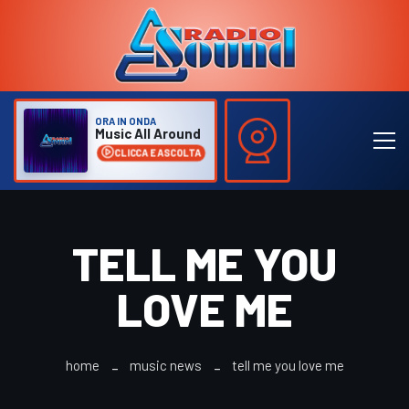
ORA IN ONDA
Music All Around
CLICCA E ASCOLTA
TELL ME YOU
LOVE ME
home
music news
tell me you love me