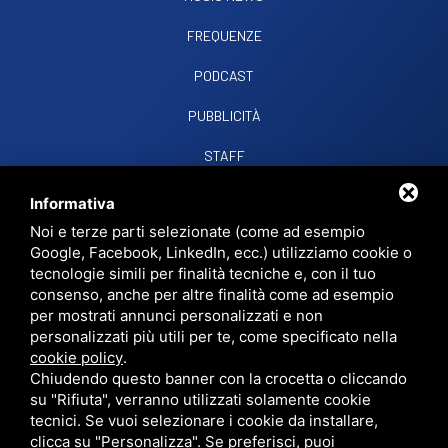
FREQUENZE
PODCAST
PUBBLICITÀ
STAFF
CONTATTI
Informativa
Noi e terze parti selezionate (come ad esempio
Google, Facebook, LinkedIn, ecc.) utilizziamo cookie o
RADIO SOUND SNC
VIALE PAPA GIOVANNI XXIII, 39, 44021 CODIGORO FE
tecnologie simili per finalità tecniche e, con il tuo
D.L. 34/2019 EROG. PUBBLICHE
consenso, anche per altre finalità come ad esempio
PRIVACY
•
SITEMAP
• QUESTO SITO È PROTETTO DA GOOGLE RECAPTCHA
per mostrati annunci personalizzati e non
V3,
PRIVACY POLICY
E
TERMS OF SERVICE
DI GOOGLE.
personalizzati più utili per te, come specificato nella
cookie policy
.
Chiudendo questo banner con la crocetta o cliccando
su "Rifiuta", verranno utilizzati solamente cookie
tecnici. Se vuoi selezionare i cookie da installare,
clicca su "Personalizza". Se preferisci, puoi