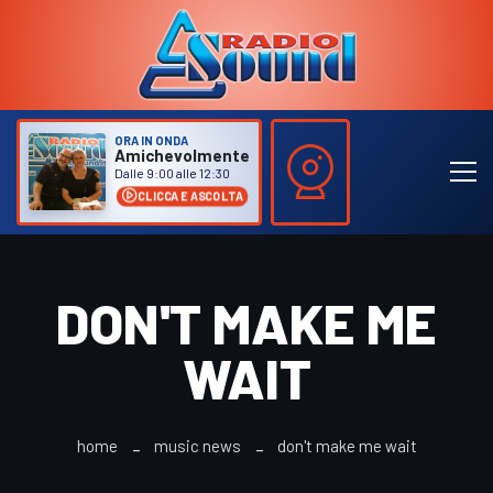
ORA IN ONDA
Amichevolmente
Dalle 9:00 alle 12:30
CLICCA E ASCOLTA
DON'T MAKE ME
WAIT
home
music news
don't make me wait