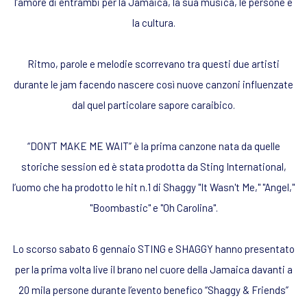
l’amore di entrambi per la Jamaica, la sua musica, le persone e
la cultura.
Ritmo, parole e melodie scorrevano tra questi due artisti
durante le jam facendo nascere così nuove canzoni influenzate
dal quel particolare sapore caraibico.
“DON’T MAKE ME WAIT” è la prima canzone nata da quelle
storiche session ed è stata prodotta da Sting International,
l’uomo che ha prodotto le hit n.1 di Shaggy "It Wasn't Me," "Angel,"
"Boombastic" e "Oh Carolina".
Lo scorso sabato 6 gennaio STING e SHAGGY hanno presentato
per la prima volta live il brano nel cuore della Jamaica davanti a
20 mila persone durante l’evento benefico “Shaggy & Friends”