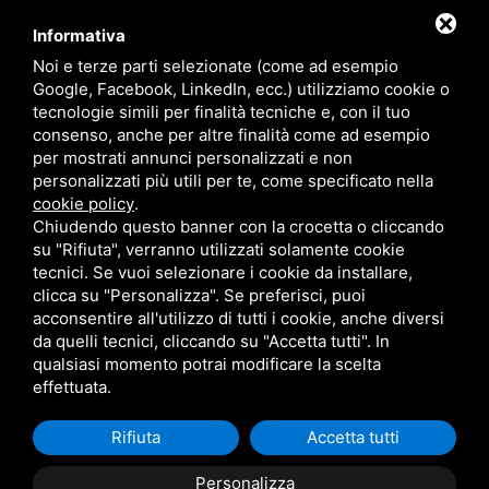
CONTATTI
Informativa
Noi e terze parti selezionate (come ad esempio
Google, Facebook, LinkedIn, ecc.) utilizziamo cookie o
RADIO SOUND SNC
VIALE PAPA GIOVANNI XXIII, 39, 44021 CODIGORO FE
tecnologie simili per finalità tecniche e, con il tuo
D.L. 34/2019 EROG. PUBBLICHE
consenso, anche per altre finalità come ad esempio
PRIVACY
•
SITEMAP
• QUESTO SITO È PROTETTO DA GOOGLE RECAPTCHA
per mostrati annunci personalizzati e non
V3,
PRIVACY POLICY
E
TERMS OF SERVICE
DI GOOGLE.
personalizzati più utili per te, come specificato nella
cookie policy
.
Chiudendo questo banner con la crocetta o cliccando
su "Rifiuta", verranno utilizzati solamente cookie
tecnici. Se vuoi selezionare i cookie da installare,
clicca su "Personalizza". Se preferisci, puoi
acconsentire all'utilizzo di tutti i cookie, anche diversi
da quelli tecnici, cliccando su "Accetta tutti". In
qualsiasi momento potrai modificare la scelta
effettuata.
Rifiuta
Accetta tutti
Personalizza