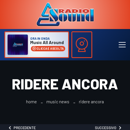
ORA IN ONDA
Music All Around
CLICCA E ASCOLTA
RIDERE ANCORA
home
music news
ridere ancora
PRECEDENTE
SUCCESSIVO