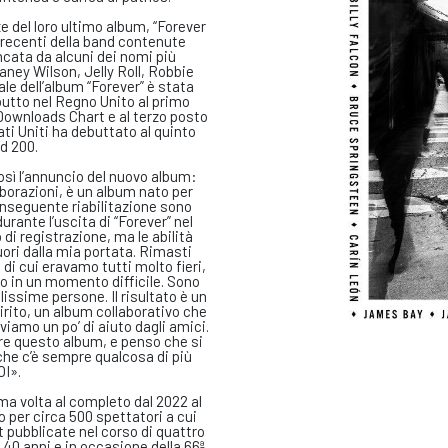
e del loro ultimo album, “Forever
ù recenti della band contenute
ancata da alcuni dei nomi più
aney Wilson, Jelly Roll, Robbie
ale dell’album “Forever” è stata
butto nel Regno Unito al primo
l Downloads Chart e al terzo posto
ati Uniti ha debuttato al quinto
rd 200.
sì l’annuncio del nuovo album:
aborazioni, è un album nato per
onseguente riabilitazione sono
ante l’uscita di “Forever” nel
di registrazione, ma le abilità
uori dalla mia portata. Rimasti
di cui eravamo tutti molto fieri,
o in un momento difficile. Sono
llissime persone. Il risultato è un
rito, un album collaborativo che
iamo un po’ di aiuto dagli amici.
are questo album, e penso che si
he c’è sempre qualcosa di più
OI».
ima volta al completo dal 2022 al
 per circa 500 spettatori a cui
t pubblicate nel corso di quattro
 40 anni e in occasione della 66ª