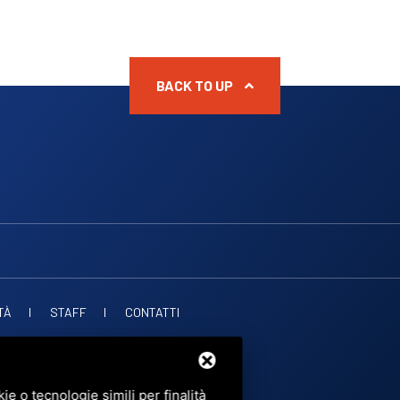
BACK TO UP
TÀ
STAFF
CONTATTI
. PUBBLICHE
OF SERVICE
DI GOOGLE.
e o tecnologie simili per finalità