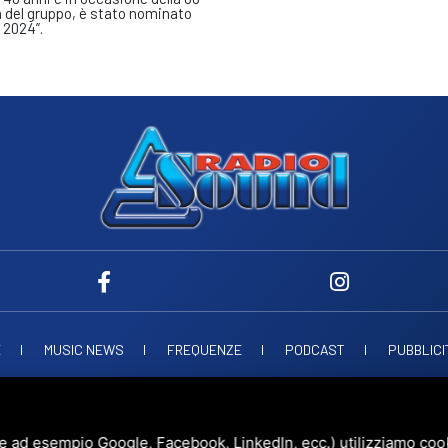
del gruppo, è stato nominato
 2024”.
E
MUSIC NEWS
FREQUENZE
PODCAST
PUBBLICI
ND SNC
VIALE PAPA GIOVANNI XXIII, 39, 44021 CODIGORO FE
D.L. 34/2019 EROG
UESTO SITO È PROTETTO DA GOOGLE RECAPTCHA V3,
PRIVACY POLICY
E
TERMS 
e ad esempio Google, Facebook, LinkedIn, ecc.) utilizziamo cooki