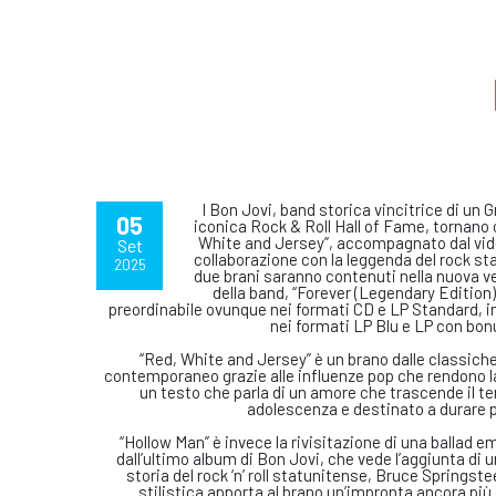
I Bon Jovi, band storica vincitrice di un
05
iconica Rock & Roll Hall of Fame, tornano 
White and Jersey”, accompagnato dal video
Set
collaborazione con la leggenda del rock st
2025
due brani saranno contenuti nella nuova ve
della band, “Forever (Legendary Edition)”
preordinabile ovunque nei formati CD e LP Standard, in
nei formati LP Blu e LP con bon
“Red, White and Jersey” è un brano dalle classich
contemporaneo grazie alle influenze pop che rendono la
un testo che parla di un amore che trascende il te
adolescenza e destinato a durare 
“Hollow Man” è invece la rivisitazione di una ballad 
dall’ultimo album di Bon Jovi, che vede l’aggiunta di u
storia del rock ‘n’ roll statunitense, Bruce Springste
stilistica apporta al brano un’impronta ancora più 