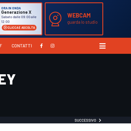
ORA IN ONDA
Generazione X
WEBCAM
Sabato dalle 09:00 alle
guarda lo studio
12:00
CLICCA E ASCOLTA
F
CONTATTI
SEY
SUCCESSIVO