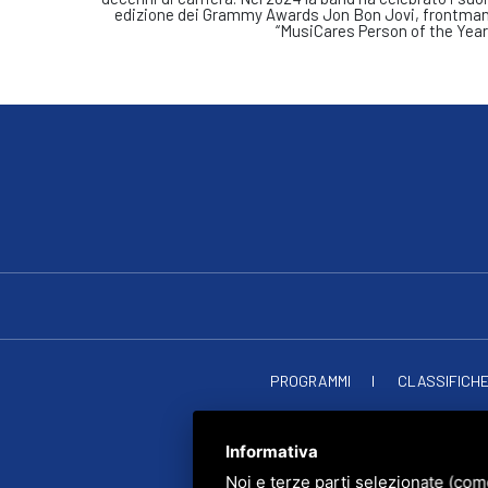
edizione dei Grammy Awards Jon Bon Jovi, frontman 
“MusiCares Person of the Year
PROGRAMMI
CLASSIFICH
RADIO SOU
PRIVACY
•
SITEMAP
• Q
Informativa
Noi e terze parti selezionate (com