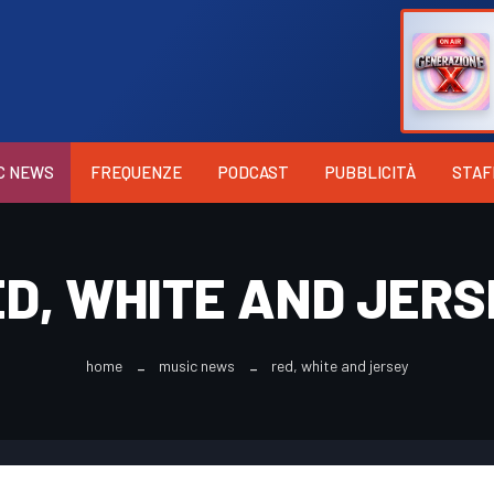
C NEWS
FREQUENZE
PODCAST
PUBBLICITÀ
STAF
D, WHITE AND JER
home
music news
red, white and jersey