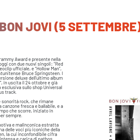
BON JOVI (5 SETTEMBRE
 Grammy Award e presente nella
oggi con due nuovi singoli: “Red
clip ufficiale, e “Hollow Man”,
atunitense Bruce Springsteen. I
rsione deluxe dell’ultimo album
, in uscita il 24 ottobre e già
 esclusiva sullo shop Universal
us track.
e sonorità rock, che rimane
 canzone fresca e ballabile, e a
mpo che scorre, iniziato in
per sempre.
emotiva e malinconica estratta
na delle voci più iconiche della
en, la cui inconfondibile cifra
intensa e carica di pathos.