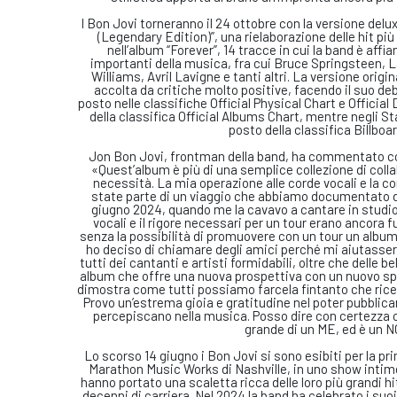
I Bon Jovi torneranno il 24 ottobre con la versione delux
(Legendary Edition)”, una rielaborazione delle hit pi
nell’album “Forever”, 14 tracce in cui la band è affi
importanti della musica, fra cui Bruce Springsteen, L
Williams, Avril Lavigne e tanti altri. La versione origin
accolta da critiche molto positive, facendo il suo de
posto nelle classifiche Official Physical Chart e Officia
della classifica Official Albums Chart, mentre negli St
posto della classifica Billboa
Jon Bon Jovi, frontman della band, ha commentato co
«Quest’album è più di una semplice collezione di coll
necessità. La mia operazione alle corde vocali e la c
state parte di un viaggio che abbiamo documentato dur
giugno 2024, quando me la cavavo a cantare in studio 
vocali e il rigore necessari per un tour erano ancora f
senza la possibilità di promuovere con un tour un album 
ho deciso di chiamare degli amici perché mi aiutasser
tutti dei cantanti e artisti formidabili, oltre che delle be
album che offre una nuova prospettiva con un nuovo spi
dimostra come tutti possiamo farcela fintanto che ricev
Provo un’estrema gioia e gratitudine nel poter pubblic
percepiscano nella musica. Posso dire con certezza c
grande di un ME, ed è un N
Lo scorso 14 giugno i Bon Jovi si sono esibiti per la pr
Marathon Music Works di Nashville, in uno show intimo
hanno portato una scaletta ricca delle loro più grandi hi
decenni di carriera. Nel 2024 la band ha celebrato i suoi