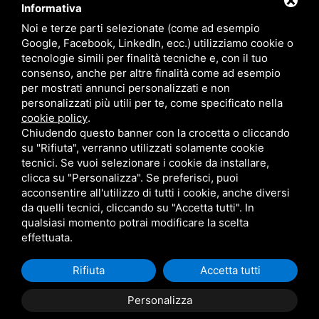
CONTATTI
Informativa
Noi e terze parti selezionate (come ad esempio
Google, Facebook, LinkedIn, ecc.) utilizziamo cookie o
RADIO SOUND SNC
VIALE PAPA GIOVANNI XXIII, 39, 44021 CODIGORO FE
tecnologie simili per finalità tecniche e, con il tuo
D.L. 34/2019 EROG. PUBBLICHE
consenso, anche per altre finalità come ad esempio
PRIVACY
•
SITEMAP
• QUESTO SITO È PROTETTO DA GOOGLE RECAPTCHA
per mostrati annunci personalizzati e non
V3,
PRIVACY POLICY
E
TERMS OF SERVICE
DI GOOGLE.
personalizzati più utili per te, come specificato nella
cookie policy
.
Chiudendo questo banner con la crocetta o cliccando
su "Rifiuta", verranno utilizzati solamente cookie
tecnici. Se vuoi selezionare i cookie da installare,
clicca su "Personalizza". Se preferisci, puoi
acconsentire all'utilizzo di tutti i cookie, anche diversi
da quelli tecnici, cliccando su "Accetta tutti". In
qualsiasi momento potrai modificare la scelta
effettuata.
Rifiuta
Accetta tutti
Personalizza