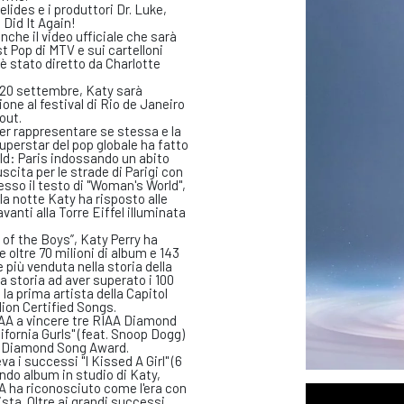
lides e i produttori Dr. Luke,
 Did It Again!
anche il video ufficiale che sarà
 Pop di MTV e sui cartelloni
 è stato diretto da Charlotte
ì 20 settembre, Katy sarà
ione al festival di Rio de Janeiro
out.
er rappresentare se stessa e la
uperstar del pop globale ha fatto
ld: Paris indossando un abito
cita per le strade di Parigi con
sso il testo di "Woman's World",
la notte Katy ha risposto alle
anti alla Torre Eiffel illuminata
of the Boys”, Katy Perry ha
oltre 70 milioni di album e 143
 più venduta nella storia della
la storia ad aver superato i 100
e la prima artista della Capitol
llion Certified Songs.
RIAA a vincere tre RIAA Diamond
ifornia Gurls" (feat. Snoop Dogg)
o Diamond Song Award.
va i successi "I Kissed A Girl" (6
condo album in studio di Katy,
A ha riconosciuto come l'era con
ista. Oltre ai grandi successi