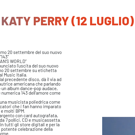
KATY PERRY (12 LUGLIO)
simo 20 settembre del suo nuovo
“143”
OMAN’S WORLD”
nciato l’uscita del suo nuovo
simo 20 settembre su etichetta
 Music Italia.
al precedente disco, dà il via ad
tautrice americana che parlando
are un album dance-pop audace,
e numerica 143 dell'amore come
er una musicista poliedrica come
ocatori che i fan hanno imparato
 e molti BPM.
le argento con card autografata,
e da 7 pollici, CD e musicassetta.
tutti gli store digitali e per la
potente celebrazione della
orme.