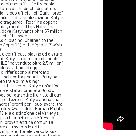
o conteneva “E.T.” e il singolo
tus dei 10 dischi di platino.
o i video ufficiali di "Dark Horse"
miliardi di visualizzazioni, Katy è
o traguardo. "Roar" ha appena
zioni, mentre "Dark Horse" ha
 dove Katy vanta oltre 57 milioni
oni di follower.
o di platino “Chained to the
n Appétit” (feat. Migos) e “Swish
.
 è certificato platino ed è stato
 di Katy. L'album include anche i
SMILE” ha venduto oltre 2,5 milioni
lessivi fino ad oggi.
a si riferiscono al mercato
 e nel nostro paese la Perry ha
oro tra album e singoli.
i tutti i tempi, Katy è un'attiva
Katy è stata nominata Goodwill
 per garantire il diritto di ogni
lla protezione. Katy è anche una
rosi premi per il suo lavoro, tra
Equality Award della Human Rights
 e la distinzione del Variety's
opria fondazione, la Firework
ini provenienti da comunità
e attraverso le arti.
 imprenditoriale verso la sua
hé per aziende selezionate che