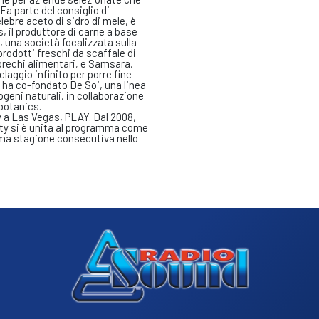
 Fa parte del consiglio di
ebre aceto di sidro di mele, è
, il produttore di carne a base
, una società focalizzata sulla
prodotti freschi da scaffale di
sprechi alimentari, e Samsara,
laggio infinito per porre fine
 ha co-fondato De Soi, una linea
togeni naturali, in collaborazione
botanics.
 a Las Vegas, PLAY. Dal 2008,
aty si è unita al programma come
ima stagione consecutiva nello