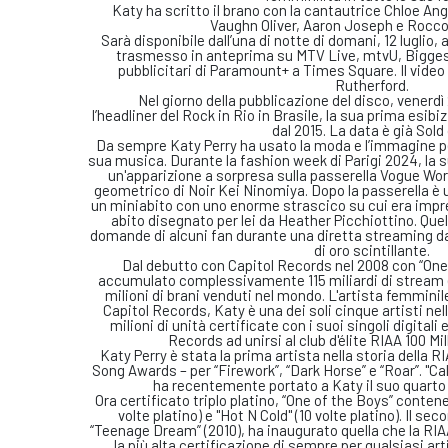
Katy ha scritto il brano con la cantautrice Chloe Ange
Vaughn Oliver, Aaron Joseph e Rocco
Sarà disponibile dall’una di notte di domani, 12 luglio, 
trasmesso in anteprima su MTV Live, mtvU, Biggest
pubblicitari di Paramount+ a Times Square. Il video
Rutherford.
Nel giorno della pubblicazione del disco, venerd
l’headliner del Rock in Rio in Brasile, la sua prima esibiz
dal 2015. La data è già Sold 
Da sempre Katy Perry ha usato la moda e l’immagine p
sua musica. Durante la fashion week di Parigi 2024, la s
un'apparizione a sorpresa sulla passerella Vogue Wor
geometrico di Noir Kei Ninomiya. Dopo la passerella è us
un miniabito con uno enorme strascico su cui era impre
abito disegnato per lei da Heather Picchiottino. Quel
domande di alcuni fan durante una diretta streaming dav
di oro scintillante.
Dal debutto con Capitol Records nel 2008 con “One 
accumulato complessivamente 115 miliardi di stream e 
milioni di brani venduti nel mondo. L'artista femminile
Capitol Records, Katy è una dei soli cinque artisti nel
milioni di unità certificate con i suoi singoli digitali 
Records ad unirsi al club d'élite RIAA 100 Mi
Katy Perry è stata la prima artista nella storia della 
Song Awards – per “Firework”, “Dark Horse” e “Roar”. "Cal
ha recentemente portato a Katy il suo quart
Ora certificato triplo platino, “One of the Boys” contene
volte platino) e "Hot N Cold" (10 volte platino). Il se
“Teenage Dream” (2010), ha inaugurato quella che la RIA
la più alta certificazione di sempre per qualsiasi art