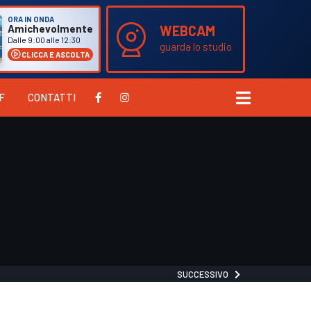
ORA IN ONDA
WEBCAM
Amichevolmente
Dalle 9:00 alle 12:30
guarda lo studio
CLICCA E ASCOLTA
F
CONTATTI
SUCCESSIVO