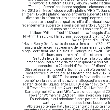
“Firework” e “California Gurls”, l’album 9 volte Platin
"Teenage Dream" che hanno raggiunto ciascuno lo sta
Nel 2013 è arrivato il disco 5 volte platino “PRISM”. Quand
e "Roar" (15 volte platino) hanno entrambi superato i tre 
diventata la prima artista donna a raggiungere quest
superato la soglia dei quattro miliardi di visualizza
recentemente superato la soglia del miliardo su Spotify,
di ascoltatori mensili con oltre 30 mili
L’album “Witness” del 2017 conteneva il doppio disc
Rhythm” (feat. Skip Marley) più i successi di platino “Bo
Swish” (feat. Nicki Minaj)
"Never Really Over", tratto dal suo ultimo album “SMILE”,
il più grande lancio in streaming della carriera musicale
singoli certificati oro “Daisies” e “Harleys in Hawaii”. “
di album, con oltre 4 miliardi di stream comp
Se tutte le certificazioni riportate nella biografi
americano l’Italia non è da meno in quanto a risultati
conquistato 22 dischi di Platino e 12 dischi d’
Oltre ad essere uno degli artisti musicali più venduti d
sostenitrice di molte cause filantropiche. Nel 2013 
Ambassador dell'UNICEF e ha usato la forza della sua voce
bambino alla salute, all'istruzione, all'uguaglianza e a
sostenitrice dell'uguaglianza LGBTQ+ e ha ricevuto nume
cui il Trevor Project's Hero Award nel 2012, il National 
Campaign nel 2017, l'amfAR's Award of Courage nel 2018
Power of Women nel 2021 per il suo lavoro con la pr
Foundation, la cui missione è dare potere ai bamb
svantaggiate accendendo la loro luce interior
Allo stesso tempo Katy ha concentrato il suo talento
omonima linea di scarpe, Katy Perry Collections, nonc