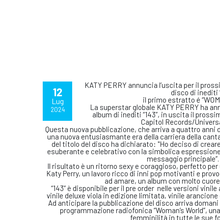
KATY PERRY annuncia l’uscita per il pros
12
disco di inediti 
il primo estratto é “W
Lug
La superstar globale KATY PERRY ha annu
2024
album di inediti “143”, in uscita il pros
Capitol Records/Universal
Questa nuova pubblicazione, che arriva a quattro anni d
una nuova entusiasmante era della carriera della can
del titolo del disco ha dichiarato: "Ho deciso di cre
esuberante e celebrativo con la simbolica espression
messaggio principale”.
Il risultato è un ritorno sexy e coraggioso, perfetto p
Katy Perry, un lavoro ricco di inni pop motivanti e prov
ad amare, un album con molto cuore
“143” è disponibile per il pre order nelle versioni vini
vinile deluxe viola in edizione limitata, vinile arancion
Ad anticipare la pubblicazione del disco arriva domani in 
programmazione radiofonica “Woman’s World”, una 
femminilità in tutte le sue f