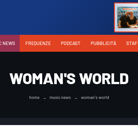
C NEWS
FREQUENZE
PODCAST
PUBBLICITÀ
STAF
WOMAN'S WORLD
home
music news
woman's world