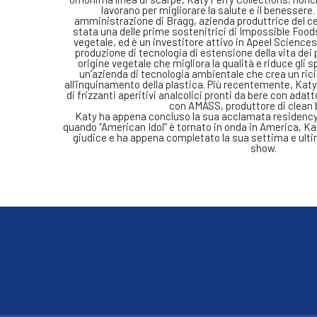
lavorano per migliorare la salute e il benessere.
amministrazione di Bragg, azienda produttrice del cel
stata una delle prime sostenitrici di Impossible Foods
vegetale, ed è un investitore attivo in Apeel Sciences
produzione di tecnologia di estensione della vita dei 
origine vegetale che migliora la qualità e riduce gli 
un’azienda di tecnologia ambientale che crea un ricic
all’inquinamento della plastica. Più recentemente, Katy
di frizzanti aperitivi analcolici pronti da bere con adat
con AMASS, produttore di clean 
Katy ha appena concluso la sua acclamata residency
quando “American Idol” è tornato in onda in America, K
giudice e ha appena completato la sua settima e ult
show.