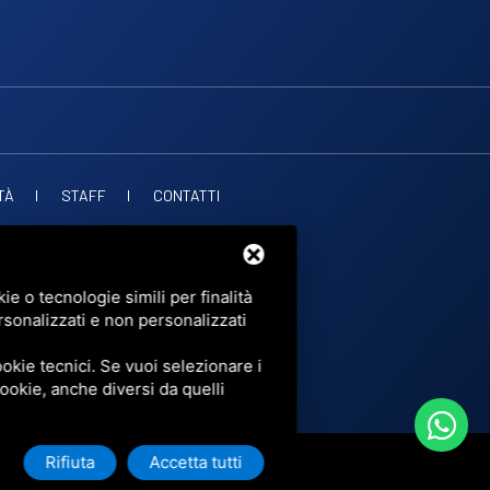
TÀ
STAFF
CONTATTI
. PUBBLICHE
OF SERVICE
DI GOOGLE.
e o tecnologie simili per finalità
rsonalizzati e non personalizzati
okie tecnici. Se vuoi selezionare i
 cookie, anche diversi da quelli
Rifiuta
Accetta tutti