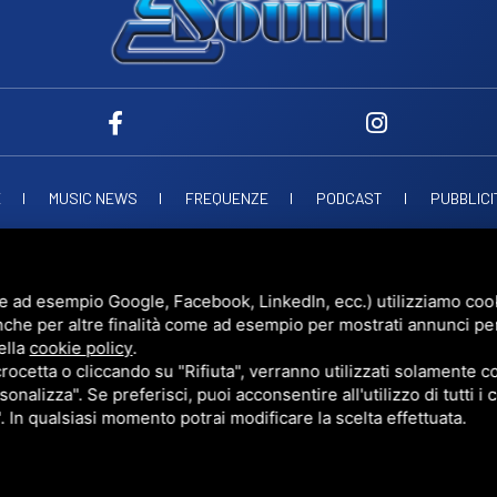
E
MUSIC NEWS
FREQUENZE
PODCAST
PUBBLICI
ND SNC
VIALE PAPA GIOVANNI XXIII, 39, 44021 CODIGORO FE
D.L. 34/2019 EROG
UESTO SITO È PROTETTO DA GOOGLE RECAPTCHA V3,
PRIVACY POLICY
E
TERMS 
e ad esempio Google, Facebook, LinkedIn, ecc.) utilizziamo cooki
nche per altre finalità come ad esempio per mostrati annunci pe
ella
cookie policy
.
cetta o cliccando su "Rifiuta", verranno utilizzati solamente co
sonalizza". Se preferisci, puoi acconsentire all'utilizzo di tutti i
". In qualsiasi momento potrai modificare la scelta effettuata.