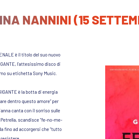
NNA NANNINI (15 SETTEM
NALE è il titolo del suo nuovo
IGANTE, l’attesissimo disco di
simo su etichetta Sony Music.
GIGANTE è la botta di energia
nare dentro questo amore” per
ianna canta con il sorriso sulle
 Petrella, scandisce “fe-no-me-
da fino ad accorgersi che “tutto
 resistere.