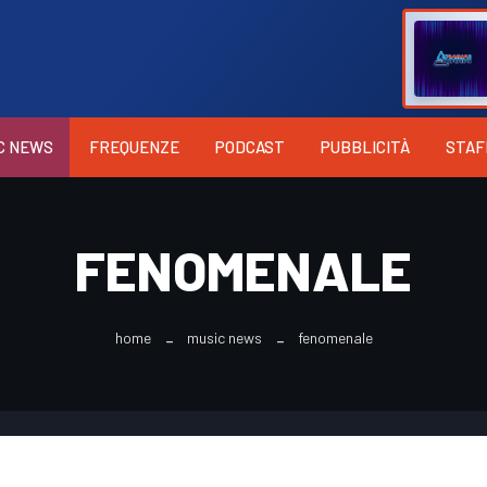
C NEWS
FREQUENZE
PODCAST
PUBBLICITÀ
STAF
FENOMENALE
home
music news
fenomenale