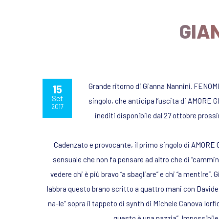
GIA
Grande ritorno di Gianna Nannini. FENOME
15
Set
singolo, che anticipa l’uscita di AMORE G
2017
inediti disponibile dal 27 ottobre pros
Cadenzato e provocante, il primo singolo di AMORE 
sensuale che non fa pensare ad altro che di “cammi
vedere chi è più bravo “a sbagliare” e chi “a mentire”. G
labbra questo brano scritto a quattro mani con Davide
na-le” sopra il tappeto di synth di Michele Canova Iorfi
questo è una pazzia”. Impossibile