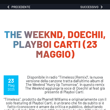
PRECEDENTE
SUCCESSIVO
THE WEEKND, DOECHII,
PLAYBOI CARTI (23
MAGGIO)
Disponibile in radio “Timeless (Remix)”, la nuova
23
versione della canzone tratta dall’ultimo album di
The Weeknd “Hurry Up Tomorrow”. In questo remix
Mag
The Weeknd aggiunge la voce di Doechii al feat già
2025
presente di Playboi Carti.
“Timeless”, prodotto da Pharrell Williams e originariamente con il
solo featuring di Playboi Carti, è un brano che fin da subito si è
fatto riconoscere e amare da critica e pubblico, debuttando