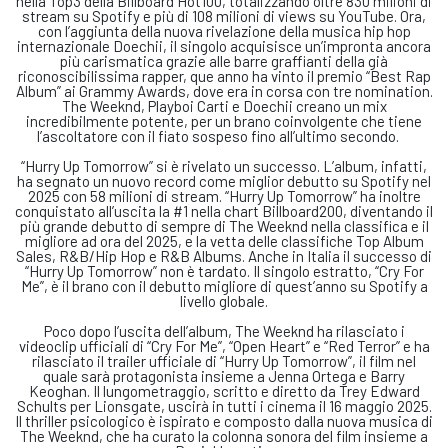
nella Top3 della Billboard Hot100, totalizzando oltre 830 milioni di
stream su Spotify e più di 108 milioni di views su YouTube. Ora,
con l’aggiunta della nuova rivelazione della musica hip hop
internazionale Doechii, il singolo acquisisce un’impronta ancora
più carismatica grazie alle barre graffianti della già
riconoscibilissima rapper, que anno ha vinto il premio “Best Rap
Album” ai Grammy Awards, dove era in corsa con tre nomination.
The Weeknd, Playboi Carti e Doechii creano un mix
incredibilmente potente, per un brano coinvolgente che tiene
l’ascoltatore con il fiato sospeso fino all’ultimo secondo.
“Hurry Up Tomorrow” si è rivelato un successo. L’album, infatti,
ha segnato un nuovo record come miglior debutto su Spotify nel
2025 con 58 milioni di stream. “Hurry Up Tomorrow” ha inoltre
conquistato all’uscita la #1 nella chart Billboard200, diventando il
più grande debutto di sempre di The Weeknd nella classifica e il
migliore ad ora del 2025, e la vetta delle classifiche Top Album
Sales, R&B/Hip Hop e R&B Albums. Anche in Italia il successo di
“Hurry Up Tomorrow” non è tardato. Il singolo estratto, “Cry For
Me”, è il brano con il debutto migliore di quest’anno su Spotify a
livello globale.
Poco dopo l’uscita dell’album, The Weeknd ha rilasciato i
videoclip ufficiali di “Cry For Me”, “Open Heart” e “Red Terror” e ha
rilasciato il trailer ufficiale di “Hurry Up Tomorrow”, il film nel
quale sarà protagonista insieme a Jenna Ortega e Barry
Keoghan. Il lungometraggio, scritto e diretto da Trey Edward
Schults per Lionsgate, uscirà in tutti i cinema il 16 maggio 2025.
Il thriller psicologico è ispirato e composto dalla nuova musica di
The Weeknd, che ha curato la colonna sonora del film insieme a