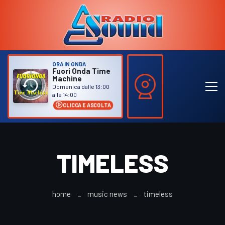
ORA IN ONDA
Fuori Onda Time
Machine
Domenica dalle 13:00
alle 14:00
CLICCA E ASCOLTA
TIMELESS
home
music news
timeless