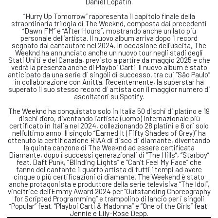
Daniel Lopatin.
“Hurry Up Tomorrow” rappresenta il capitolo finale della
straordinaria trilogia di The Weeknd, composta dai precedenti
“Dawn FM” e “After Hours”, mostrando anche un lato più
personale dell’artista. Il nuovo album arriva dopo il record
segnato dal cantautore nel 2024. In occasione dell’uscita, The
Weeknd ha annunciato anche un nuovo tour negli stadi degli
Stati Uniti e del Canada, previsto a partire da maggio 2025 e che
vedrà la presenza anche di Playboi Carti. Il nuovo album è stato
anticipato da una serie di singoli di successo, tra cui “São Paulo”
in collaborazione con Anitta. Recentemente, la superstar ha
superato il suo stesso record di artista con il maggior numero di
ascoltatori su Spotify.
The Weeknd ha conquistato solo in Italia 50 dischi di platino e 19
dischi d’oro, diventando l’artista (uomo) internazionale più
certificato in Italia nel 2024, collezionando 28 platini e 6 ori solo
nell’ultimo anno. Il singolo “Earned It (Fifty Shades of Grey)” ha
ottenuto la certificazione RIAA di disco di diamante, diventando
la quinta canzone di The Weeknd ad essere certificata
Diamante, dopo i successi generazionali di “The Hills”, “Starboy”
feat. Daft Punk, “Blinding Lights” e “Can’t Feel My Face” che
fanno del cantante il quarto artista di tutti i tempi ad avere
cinque o più certificazioni di diamante. The Weekend è stato
anche protagonista e produttore della serie televisiva “The Idol”,
vincitrice dell’Emmy Award 2024 per “Outstanding Choreography
for Scripted Programming” e trampolino di lancio per i singoli
“Popular” feat. “Playboi Carti & Madonna” e “One of the Girls” feat.
Jennie e Lily-Rose Depp.