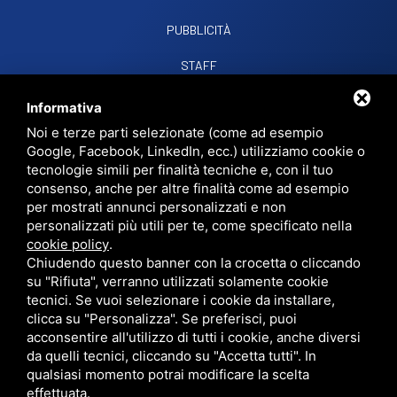
PUBBLICITÀ
STAFF
CONTATTI
Informativa
Noi e terze parti selezionate (come ad esempio
Google, Facebook, LinkedIn, ecc.) utilizziamo cookie o
RADIO SOUND SNC
VIALE PAPA GIOVANNI XXIII, 39, 44021 CODIGORO FE
tecnologie simili per finalità tecniche e, con il tuo
D.L. 34/2019 EROG. PUBBLICHE
consenso, anche per altre finalità come ad esempio
PRIVACY
•
SITEMAP
• QUESTO SITO È PROTETTO DA GOOGLE RECAPTCHA
per mostrati annunci personalizzati e non
V3,
PRIVACY POLICY
E
TERMS OF SERVICE
DI GOOGLE.
personalizzati più utili per te, come specificato nella
cookie policy
.
Chiudendo questo banner con la crocetta o cliccando
su "Rifiuta", verranno utilizzati solamente cookie
tecnici. Se vuoi selezionare i cookie da installare,
clicca su "Personalizza". Se preferisci, puoi
acconsentire all'utilizzo di tutti i cookie, anche diversi
da quelli tecnici, cliccando su "Accetta tutti". In
qualsiasi momento potrai modificare la scelta
effettuata.